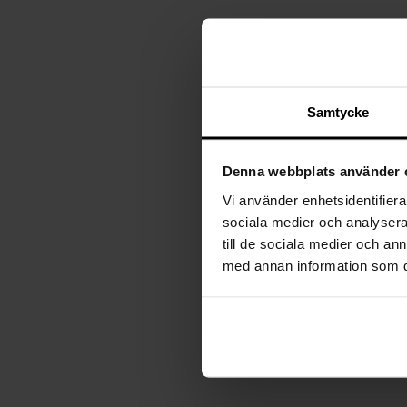
Plafonder
Lyskilder
Gulvlamper
Lampeskjermer
Vegglamper
Bordlamper
Skrivebordslamper
Vinduslamper
Samtycke
Spotlys
Baderomslamper
Denna webbplats använder 
Vi använder enhetsidentifierar
sociala medier och analysera 
till de sociala medier och a
med annan information som du 