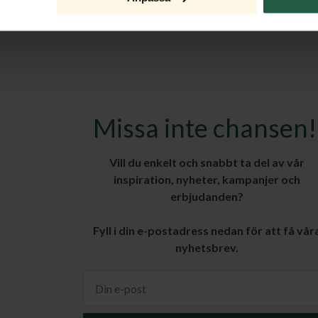
Missa inte chansen!
Vill du enkelt och snabbt ta del av vår
inspiration, nyheter, kampanjer och
erbjudanden?
Fyll i din e-postadress nedan för att få vår
nyhetsbrev.