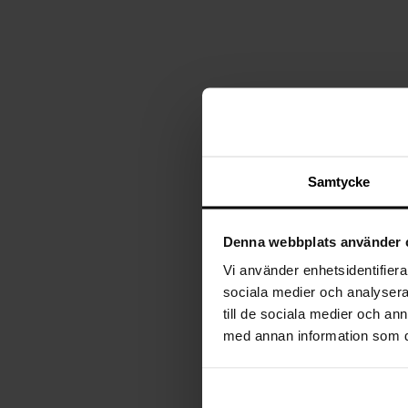
Plafonder
Ljuskällor
Golvlampor
Lampskärmar
Vägglampor
Lampproppar
Bordslampor
Skrivbordslampor
Fönsterlampor
Spotlights
Badrumslampor
Samtycke
Denna webbplats använder 
Vi använder enhetsidentifierar
sociala medier och analysera 
till de sociala medier och a
med annan information som du 