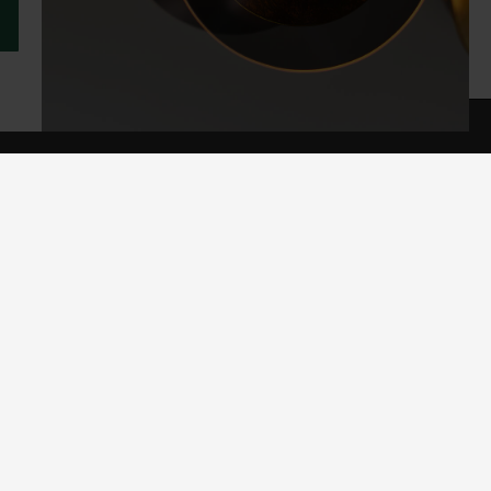
KUNDSERVICE
Öppet köp och retur
Leverans
Garanti och reklamation
Köpvillkor
Trygg e-handel och integritet