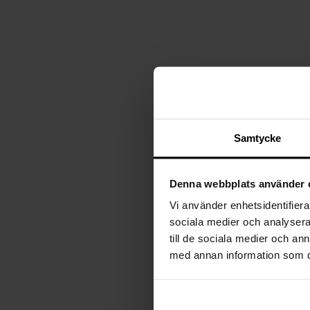
Plafonder
Ljuskällor
Golvlampor
Lampskärmar
Vägglampor
Lampproppar
Bordslampor
Skrivbordslampor
Fönsterlampor
Spotlights
Badrumslampor
Samtycke
Denna webbplats använder 
Vi använder enhetsidentifierar
sociala medier och analysera 
till de sociala medier och a
med annan information som du 