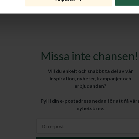
Missa inte chansen!
Vill du enkelt och snabbt ta del av vår
inspiration, nyheter, kampanjer och
erbjudanden?
Fyll i din e-postadress nedan för att få vår
nyhetsbrev.