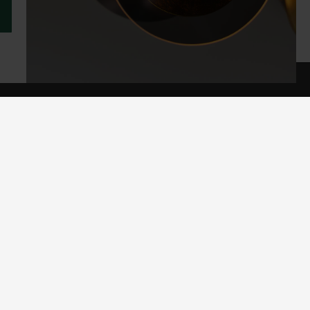
KUNDSERVICE
Öppet köp och retur
Leverans
Garanti och reklamation
Köpvillkor
Trygg e-handel och integritet