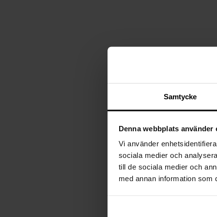
Plafonder
Ljuskällor
Golvlampor
Lampskärmar
Vägglampor
Lampproppar
Bordslampor
Skrivbordslampor
Fönsterlampor
Spotlights
Badrumslampor
Samtycke
Denna webbplats använder 
Vi använder enhetsidentifierar
sociala medier och analysera 
till de sociala medier och a
med annan information som du 