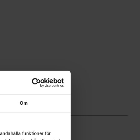
Om
ER
andahålla funktioner för