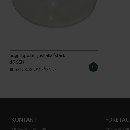
Sugpropp till ljuskälla (stark)
15 SEK
LÄGG
SKICKAS OMGÅENDE
I
VARUKORGEN
KONTAKT
FÖRETAG
AB Rydéns i Gnosjö
Bli återförsälj