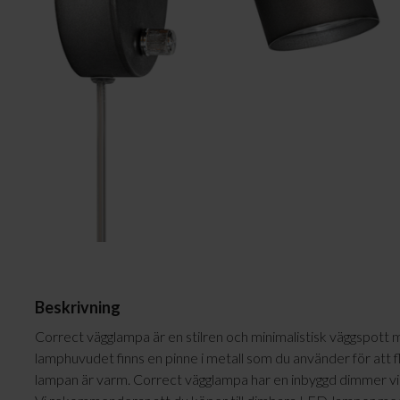
Plafonder
Ljuskällor
Golvlampor
Lampskärmar
Vägglampor
Lampproppar
Bordslampor
Skrivbordslampor
Fönsterlampor
Spotlights
Badrumslampor
Beskrivning
Correct vägglampa är en stilren och minimalistisk väggspott m
lamphuvudet finns en pinne i metall som du använder för att flyt
lampan är varm. Correct vägglampa har en inbyggd dimmer vil