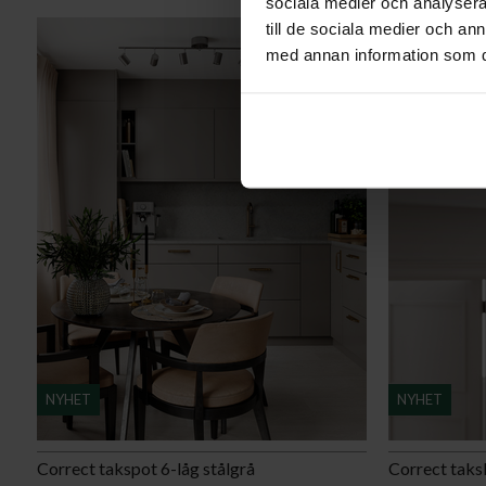
sociala medier och analysera 
till de sociala medier och a
med annan information som du 
NYHET
NYHET
Correct takspot 6-låg stålgrå
Correct taks