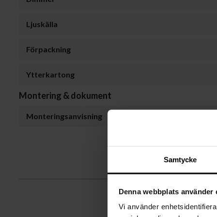
Ljuskälla
Förpackning
Ytterkartong
Montering & dokument
Monteringsanvisning
Samtycke
Denna webbplats använder 
K
Vi använder enhetsidentifierar