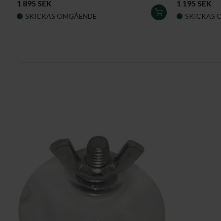
1 895 SEK
1 195 SEK
LÄGG
SKICKAS OMGÅENDE
SKICKAS 
I
VARUKORGEN