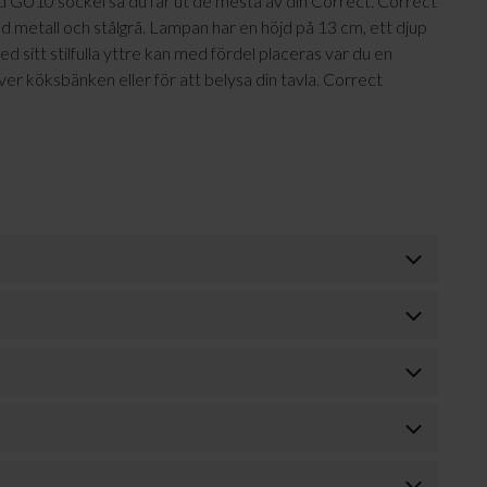
 GU10 sockel så du får ut de mesta av din Correct. Correct
rgad metall och stålgrå. Lampan har en höjd på 13 cm, ett djup
sitt stilfulla yttre kan med fördel placeras var du en
över köksbänken eller för att belysa din tavla. Correct