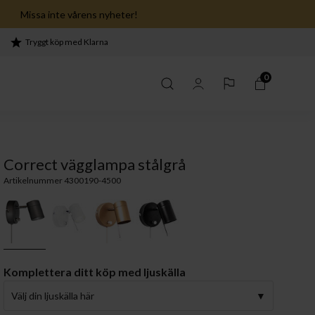
Missa inte vårens nyheter!
Tryggt köp med Klarna
0
Correct vägglampa stålgrå
Artikelnummer 4300190-4500
Komplettera ditt köp med ljuskälla
Välj din ljuskälla här
 sovrum ›
serien ›
Lekfullhet i köket ›