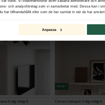
vår trafik. Vi vidarebefordrar även sådana identifierare och anna
nnons- och analysföretag som vi samarbetar med. Dessa kan i sin
har tillhandahållit eller som de har samlat in när du har använt 
Anpassa
NYHET
kena 4-låg stålgrå
Correct takspot 3-låg stålgrå