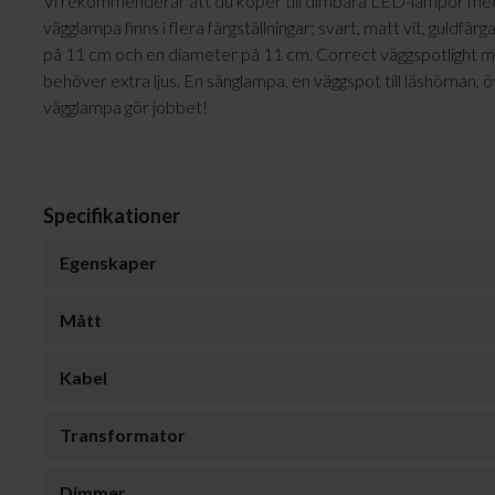
Vi rekommenderar att du köper till dimbara LED-lampor med
vägglampa finns i flera färgställningar; svart, matt vit, guldfä
på 11 cm och en diameter på 11 cm. Correct väggspotlight med 
behöver extra ljus. En sänglampa, en väggspot till läshörnan, 
vägglampa gör jobbet!
Specifikationer
Egenskaper
Mått
Kabel
Transformator
Dimmer