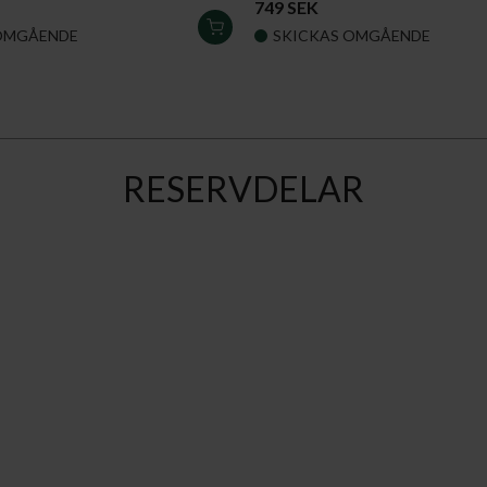
749 SEK
LÄGG
OMGÅENDE
SKICKAS OMGÅENDE
I
VARUKORGEN
RESERVDELAR