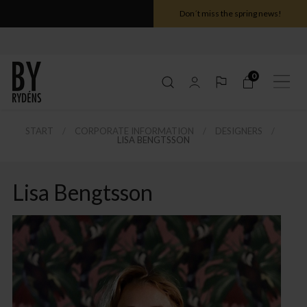
Don´t miss the spring news!
0
START
CORPORATE INFORMATION
DESIGNERS
LISA BENGTSSON
Lisa Bengtsson