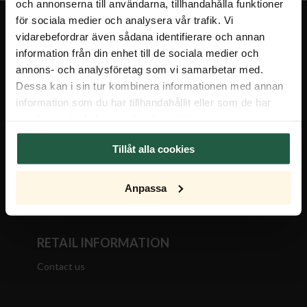
och annonserna till användarna, tillhandahålla funktioner
för sociala medier och analysera vår trafik. Vi
vidarebefordrar även sådana identifierare och annan
CONTACT
information från din enhet till de sociala medier och
annons- och analysföretag som vi samarbetar med.
Phone: +46 (0)370-333040
Dessa kan i sin tur kombinera informationen med annan
info@byrydens.se
information som du har tillhandahållit eller som de har
Org.number: 556090-6298
samlat in när du har använt deras tjänster.
COMPANY INFORMATION
Tillåt alla cookies
Information
Company news
Anpassa
Press
RETAIL INFORMATION
Contact us