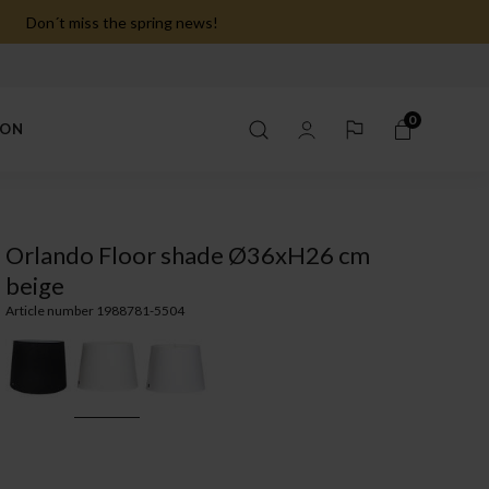
Don´t miss the spring news!
0
ION
Orlando Floor shade Ø36xH26 cm
beige
Article number 1988781-5504