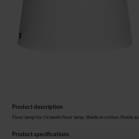
Ceiling lights
Lamp shades
Floor lamps
Wall lights
Table lamps
Desk lamps
Window lights
Spotlight
Bathroom lights
Product description
Floor lamp for Orlando floor lamp. Shade in cotton. Shade as 
Product specifications