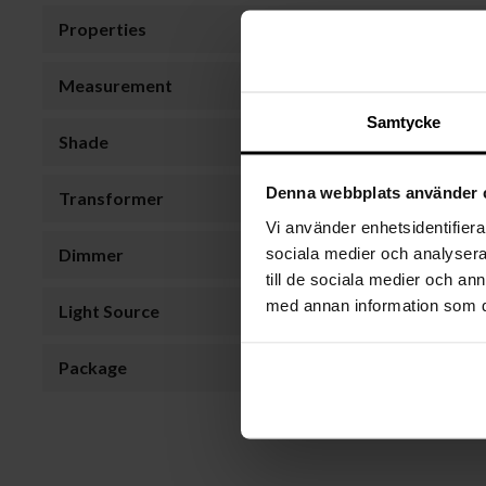
Properties
Measurement
Samtycke
Shade
Denna webbplats använder 
Transformer
Vi använder enhetsidentifierar
sociala medier och analysera 
Dimmer
till de sociala medier och a
med annan information som du 
Light Source
Package