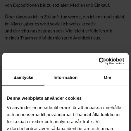
von Expositionen bis zu sozialen Medien und Einkauf.
Ûber das,was ich in Zukunft tun werde, bin ich mir noch nicht
im Klaren,aber es wird,soviel ich weiss,kreativ
und einrichtungsbezogen sein. Vielleicht erfülle ich mir
meinen Traum und bilde mich zum Architekt aus.
Samtycke
Information
Om
Denna webbplats använder cookies
Vi använder enhetsidentifierare för att anpassa innehållet
och annonserna till användarna, tillhandahålla funktioner
för sociala medier och analysera vår trafik. Vi
vidarebefordrar även sådana identifierare och annan