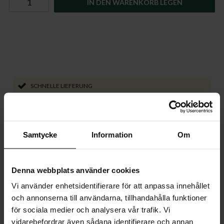
IN DEN WARENKORB LEGEN
SCHNELLE LIEFERUNG
14 TAGE WIDERRUFSRECHT
SICHERE ZAHLUNG ÜBER KLARNA/ PAYPAL
Samtycke
Information
Om
LIEFERUNG MIT DHL
Denna webbplats använder cookies
Vi använder enhetsidentifierare för att anpassa innehållet
Beschreibung
och annonserna till användarna, tillhandahålla funktioner
Ersatzglas für die Deluxe-Leuchte. Ideal bei Bruch oder
för sociala medier och analysera vår trafik. Vi
Stilwechsel. Jetzt online bei By Rydéns bestellen – schnelle
vidarebefordrar även sådana identifierare och annan