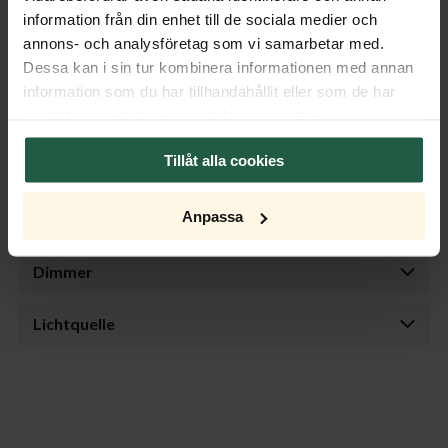
Lieferung!
information från din enhet till de sociala medier och
annons- och analysföretag som vi samarbetar med.
Dessa kan i sin tur kombinera informationen med annan
Produktspezifikationen
information som du har tillhandahållit eller som de har
Features
samlat in när du har använt deras tjänster.
Tillåt alla cookies
Größe
Anpassa
Transformator
Dimmer
Lichtquelle