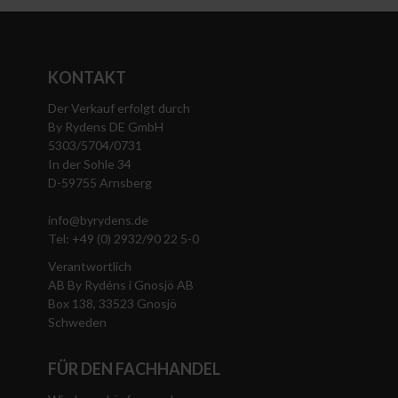
KONTAKT
Der Verkauf erfolgt durch
By Rydens DE GmbH
5303/5704/0731
In der Sohle 34
D-59755 Arnsberg
info@byrydens.de
Tel: +49 (0) 2932/90 22 5-0
Verantwortlich
AB By Rydéns i Gnosjö AB
Box 138, 33523 Gnosjö
Schweden
FÜR DEN FACHHANDEL