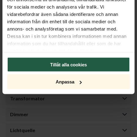
för sociala medier och analysera vår trafik. Vi
Beschreibung
vidarebefordrar även sådana identifierare och annan
information från din enhet till de sociala medier och
Ersatzglas für die Deluxe-Leuchte. Ideal bei Bruch oder
annons- och analysföretag som vi samarbetar med.
Stilwechsel. Jetzt online bei By Rydéns bestellen – schnelle
Dessa kan i sin tur kombinera informationen med annan
Lieferung!
information som du har tillhandahållit eller som de har
samlat in när du har använt deras tjänster.
Produktspezifikationen
Tillåt alla cookies
Features
Anpassa
Größe
Transformator
Dimmer
Lichtquelle