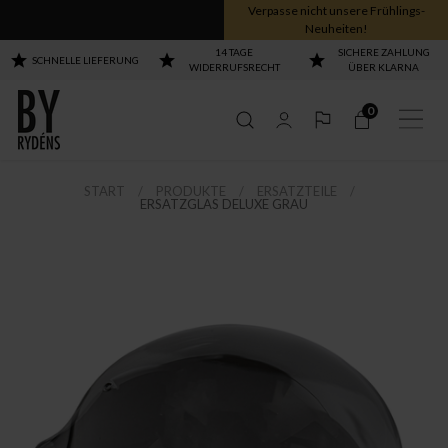
Verpasse nicht unsere Frühlings-
Neuheiten!
14 TAGE
SICHERE ZAHLUNG
SCHNELLE LIEFERUNG
WIDERRUFSRECHT
ÜBER KLARNA
0
START
PRODUKTE
ERSATZTEILE
ERSATZGLAS DELUXE GRAU
Alle Gross Leuchten
Alle Gross Leuchten
Alle Gross Leuchten
Alle Gross Leuchten
nzeigen
nzeigen
nzeigen
nzeigen