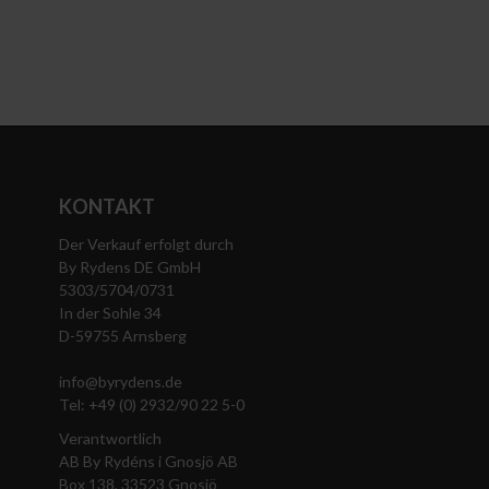
KONTAKT
Der Verkauf erfolgt durch
By Rydens DE GmbH
5303/5704/0731
In der Sohle 34
D-59755 Arnsberg
info@byrydens.de
Tel: +49 (0) 2932/90 22 5-0
Verantwortlich
AB By Rydéns i Gnosjö AB
Box 138, 33523 Gnosjö