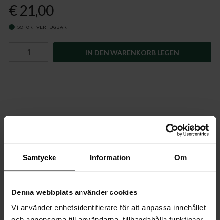
€ 21,00
SOFORT VERFÜGBAR
IN DEN WARENKORB LEGEN
SCHNELLE LIEFERUNG
14 TAGE WIDERRUFSRECHT
Samtycke
Information
Om
SICHERE ZAHLUNG ÜBER KLARNA/ PAYPAL
Denna webbplats använder cookies
LIEFERUNG MIT DHL
Vi använder enhetsidentifierare för att anpassa innehållet
och annonserna till användarna, tillhandahålla funktioner