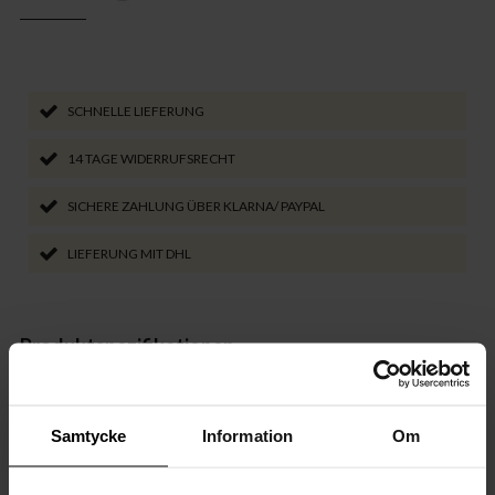
SCHNELLE LIEFERUNG
14 TAGE WIDERRUFSRECHT
SICHERE ZAHLUNG ÜBER KLARNA/ PAYPAL
LIEFERUNG MIT DHL
Produktspezifikationen
Features
Samtycke
Information
Om
Größe