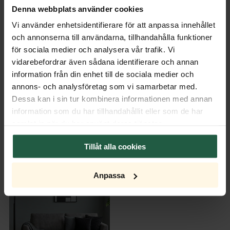
Transformator
Denna webbplats använder cookies
Vi använder enhetsidentifierare för att anpassa innehållet
Dimmer
och annonserna till användarna, tillhandahålla funktioner
för sociala medier och analysera vår trafik. Vi
Lichtquelle
vidarebefordrar även sådana identifierare och annan
information från din enhet till de sociala medier och
annons- och analysföretag som vi samarbetar med.
Dessa kan i sin tur kombinera informationen med annan
information som du har tillhandahållit eller som de har
samlat in när du har använt deras tjänster.
Tillåt alla cookies
Anpassa