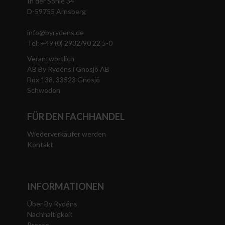
In der Sohle 34
D-59755 Arnsberg
info@byrydens.de
Tel: +49 (0) 2932/90 22 5-0
Verantwortlich
AB By Rydéns i Gnosjö AB
Box 138, 33523 Gnosjö
Schweden
FÜR DEN FACHHANDEL
Wiederverkäufer werden
Kontakt
INFORMATIONEN
Über By Rydéns
Nachhaltigkeit
Presse