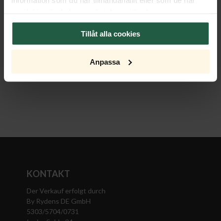
samlat in när du har använt deras tjänster.
Dimmer
Tillåt alla cookies
Lichtquelle
Anpassa
Export Package
KONTAKT
Der Verkauf erfolgt durch
By Rydens DE GmbH
5303/5704/0731