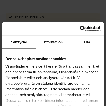
SCHNELLE LIEFERUNG
14 TAGE WIDERRUFSRECHT
SICHERE ZAHLUNG ÜBER KLARNA/ PAYPAL
Samtycke
Information
Om
LIEFERUNG MIT DHL
Denna webbplats använder cookies
Vi använder enhetsidentifierare för att anpassa innehållet
Produktspezifikationen
och annonserna till användarna, tillhandahålla funktioner
Features
för sociala medier och analysera vår trafik. Vi
vidarebefordrar även sådana identifierare och annan
information från din enhet till de sociala medier och
Größe
annons- och analysföretag som vi samarbetar med.
Dessa kan i sin tur kombinera informationen med annan
Transformator
information som du har tillhandahållit eller som de har