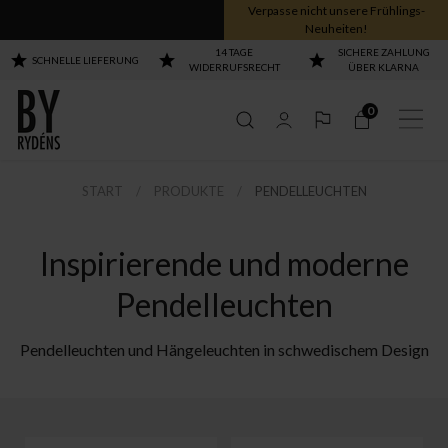
Verpasse nicht unsere Frühlings-
Neuheiten!
14 TAGE
SICHERE ZAHLUNG
SCHNELLE LIEFERUNG
WIDERRUFSRECHT
ÜBER KLARNA
0
START
PRODUKTE
PENDELLEUCHTEN
Alle Gross Leuchten
Alle Gross Leuchten
Alle Gross Leuchten
Alle Gross Leuchten
nzeigen
nzeigen
nzeigen
nzeigen
Inspirierende und moderne
Pendelleuchten
Pendelleuchten und Hängeleuchten in schwedischem Design