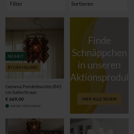
Filter
Sortieren
Finde
Schnäppchen
NEUHEIT
in unseren
BY LISA HILLAND
Aktionsproduk
Gemma Pendelleuchte Ø45
cm Satin/braun
€ 669,00
HIER ALLE SEHEN
SOFORT VERFÜGBAR