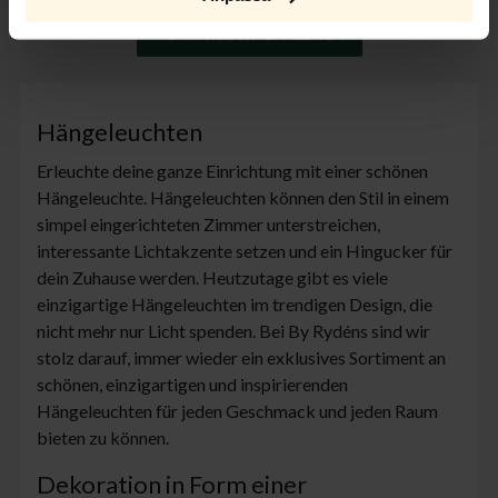
MEHR PRODUKTE ANZEIGEN
Hängeleuchten
Erleuchte deine ganze Einrichtung mit einer schönen
Hängeleuchte. Hängeleuchten können den Stil in einem
simpel eingerichteten Zimmer unterstreichen,
interessante Lichtakzente setzen und ein Hingucker für
dein Zuhause werden. Heutzutage gibt es viele
einzigartige Hängeleuchten im trendigen Design, die
nicht mehr nur Licht spenden. Bei By Rydéns sind wir
stolz darauf, immer wieder ein exklusives Sortiment an
schönen, einzigartigen und inspirierenden
Hängeleuchten für jeden Geschmack und jeden Raum
bieten zu können.
Dekoration in Form einer