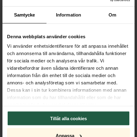
€ 285,00
€ 285,00
SOFORT VERFÜGBAR
SOFORT VERFÜGBAR
Samtycke
Information
Om
MEHR FARBEN
MEHR FARBEN
Denna webbplats använder cookies
Vi använder enhetsidentifierare för att anpassa innehållet
och annonserna till användarna, tillhandahålla funktioner
för sociala medier och analysera vår trafik. Vi
vidarebefordrar även sådana identifierare och annan
information från din enhet till de sociala medier och
NEUHEIT
annons- och analysföretag som vi samarbetar med.
Dessa kan i sin tur kombinera informationen med annan
Juliette Pendelleuchte grün
Mira Pendelleuchte Ø45 cm
information som du har tillhandahållit eller som de har
Natur
samlat in när du har använt deras tjänster.
€ 285,00
€ 319,00
SOFORT VERFÜGBAR
SOFORT VERFÜGBAR
Tillåt alla cookies
MEHR FARBEN
MEHR FARBEN
Anpassa