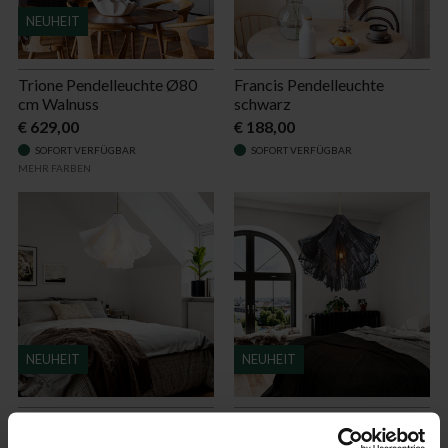
NEUHEIT
Trione Pendelleuchte Ø80
Francis Pendelleuchte
cm Walnuss
schwarz
€ 629,00
€ 188,00
SOFORT VERFÜGBAR
SOFORT VERFÜGBAR
MEHR FARBEN
NEUHEIT
NEUHEIT
Juliette Pendelleuchte weiß
Juliette Pendelleuchte
schwarz