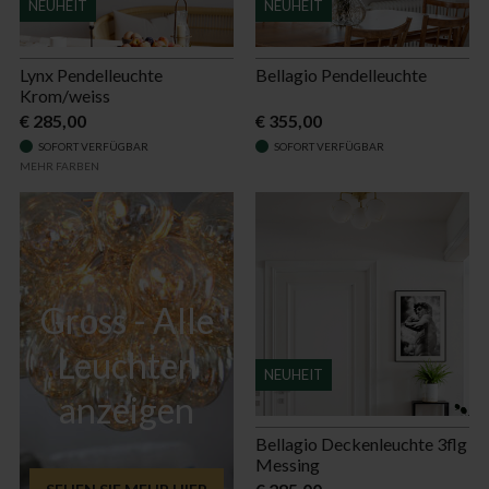
NEUHEIT
NEUHEIT
Lynx Pendelleuchte
Bellagio Pendelleuchte
Krom/weiss
€ 285,00
€ 355,00
SOFORT VERFÜGBAR
SOFORT VERFÜGBAR
MEHR FARBEN
Gross - Alle
Leuchten
NEUHEIT
anzeigen
Bellagio Deckenleuchte 3flg
Messing