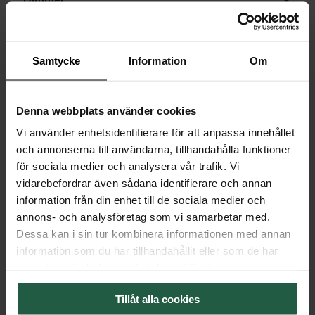
Lichtquelle
Samtycke
Information
Om
Verpackung
Export Package
Denna webbplats använder cookies
Vi använder enhetsidentifierare för att anpassa innehållet
och annonserna till användarna, tillhandahålla funktioner
för sociala medier och analysera vår trafik. Vi
vidarebefordrar även sådana identifierare och annan
information från din enhet till de sociala medier och
annons- och analysföretag som vi samarbetar med.
Dessa kan i sin tur kombinera informationen med annan
information som du har tillhandahållit eller som de har
samlat in när du har använt deras tjänster.
Tillåt alla cookies