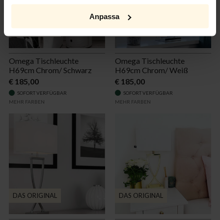
Anpassa
DAS ORIGINAL
DAS ORIGINAL
Omega Tischleuchte
Omega Tischleuchte
H69cm Chrom/ Schwarz
H69cm Chrom/ Weiß
€ 185,00
€ 185,00
SOFORT VERFÜGBAR
SOFORT VERFÜGBAR
MEHR FARBEN
MEHR FARBEN
DAS ORIGINAL
DAS ORIGINAL