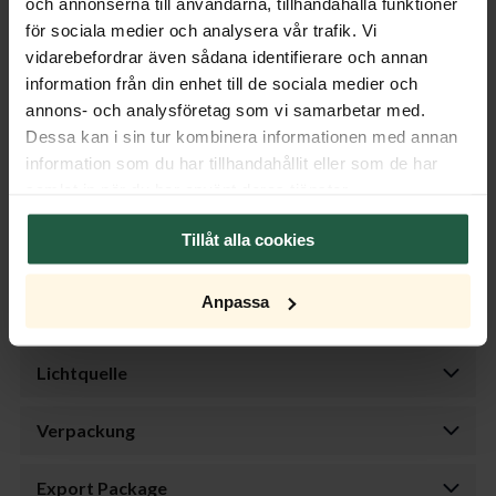
och annonserna till användarna, tillhandahålla funktioner
Features
för sociala medier och analysera vår trafik. Vi
vidarebefordrar även sådana identifierare och annan
information från din enhet till de sociala medier och
Größe
annons- och analysföretag som vi samarbetar med.
Dessa kan i sin tur kombinera informationen med annan
Kabel
information som du har tillhandahållit eller som de har
samlat in när du har använt deras tjänster.
Lampenschirm
Tillåt alla cookies
Transformator
Anpassa
Dimmer
Lichtquelle
Verpackung
Export Package