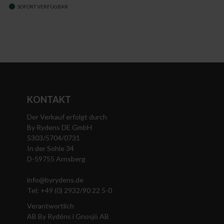
SOFORT VERFÜGBAR
KONTAKT
Der Verkauf erfolgt durch
By Rydens DE GmbH
5303/5704/0731
In der Sohle 34
D-59755 Arnsberg
info@byrydens.de
Tel: +49 (0) 2932/90 22 5-0
Verantwortlich
AB By Rydéns i Gnosjö AB