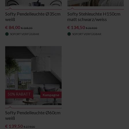
Softy Pendelleuchte Ø35cm
Softy Stehleuchte H150cm
weiß
matt schwarz/weiss
€ 84,00
€ 134,50
€ 168,00
€ 269,00
SOFORT VERFÜGBAR
SOFORT VERFÜGBAR
50% RABATT
Kampagne
Softy Pendelleuchte Ø60cm
weiß
€ 139,50
€ 279,00