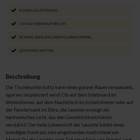
SCHNELLE LIEFERUNG
14 TAGE WIDERRUFSRECHT
SICHERE ZAHLUNG ÜBER KLARNA/ PAYPAL
LIEFERUNG MIT DHL
Beschreibung
Die Tischleuchte Softy kann einen ganzen Raum verwandeln,
egal wo sie platziert wird! Ob auf dem Sideboard im
Wohnzimmer, auf dem Nachttisch im Schlafzimmer oder auf
der Fensterbank im Büro, die Leuchte erzeugt ein
harmonisches Licht, das den Gemütlichkeitsfaktor
verstärkt! Der helle Leinenstoff der Leuchte bildet einen
trendigen Kontrast zum umgebenden mattschwarzen
Metall. Da die Leuchte auch Teil einer Serie von Pendel- und