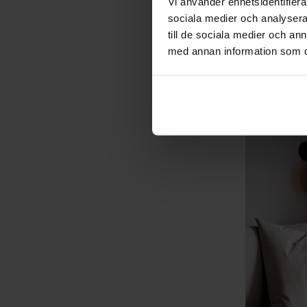
Vi använder enhetsidentifierar
sociala medier och analysera 
Bazar Mini 
till de sociala medier och a
med annan information som du 
€ 135,00
SOFORT V