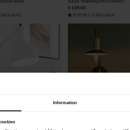
euchte weiß
Bazar Wandleuchte schwarz
€ 169,00
ERFÜGBAR
SOFORT VERFÜGBAR
Information
cookies