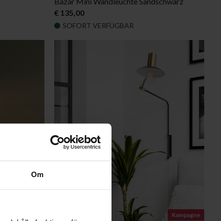
Bazar Mini Wandleuchte Sandschwarz
€ 135,00
SOFORT VERFÜGBAR
Om
50% RABATT
Kampagne