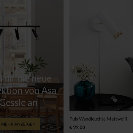
h dir die neue
ektion von Asa
Gessle an
Puls Wandleuchte Mattweiß
MEHR ANZEIGEN
€ 99,00