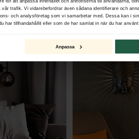
e för att anpassa innehållet och annonserna till användarna, tillh
vår trafik. Vi vidarebefordrar även sådana identifierare och anna
Wandleuchte Sandweiß
Quinn Wandleuchte kurz matt
nnons- och analysföretag som vi samarbetar med. Dessa kan i sin
har tillhandahållit eller som de har samlat in när du har använt 
€ 138,00
ERFÜGBAR
SOFORT VERFÜGBAR
Anpassa