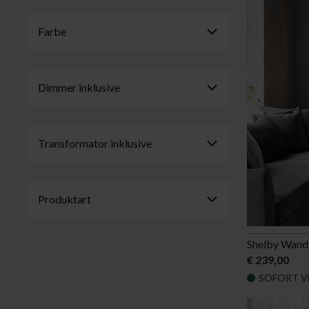
Deckenleuchten
Leuchtmittel
Stehleuchten
Lampenschirme
Farbe
Wandleuchten
Tischleuchten
Schreibtischleuchten
Fensterleuchten
Dimmer inklusive
Strahler
Badleuchten
Transformator inklusive
Produktart
Shelby Wand
€ 239,00
SOFORT V