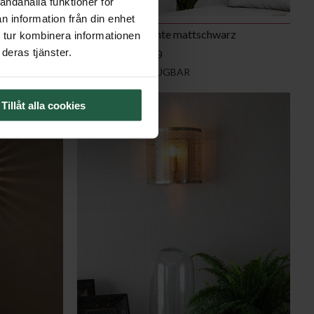
andahålla funktioner för
n information från din enhet
schwarz
Quinn Wandleuchte mattschwarz
 tur kombinera informationen
deras tjänster.
€ 79,50
€ 159,00
SOFORT VERFÜGBAR
Tillåt alla cookies