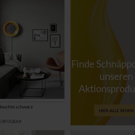
Weihnachtsbeleuchtung
anzeigen
Schlafzimmerb
Finde Schnäppc
unseren
Aktionsprod
leuchte schwarz
HIER ALLE SEHEN
ERFÜGBAR