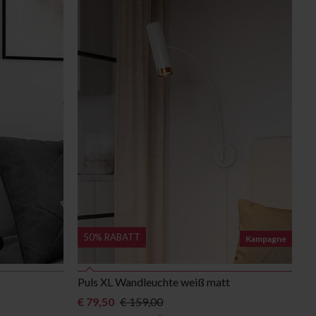
50% RABATT
Kampagne
Puls XL Wandleuchte weiß matt
€ 79,50
€ 159,00