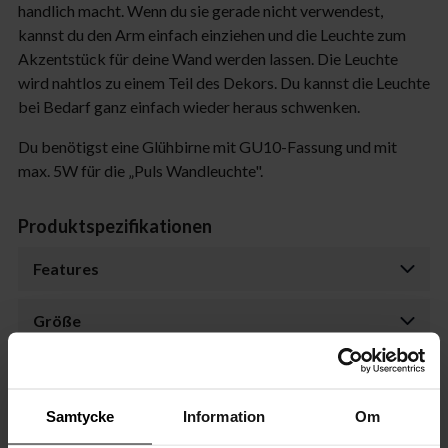
handlich macht. Wenn du sie gerade nicht verwendest,
kannst du den Arm einfach einziehen und die Leuchte zum
Akzentstück für deine Wand werden lassen. Die Leuchte
wird nahtlos zu einem Teil des Dekors. Du kannst die Leuchte
bei Bedarf ganz einfach wieder heraus schwenken.
Du benötigst eine Glühbirne mit GU10-Fassung und mit
max. 5W für die „Puls Wandleuchte".
Produktspezifikationen
Features
Größe
Kabel
Samtycke
Information
Om
Transformator