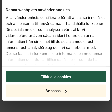
Dimmer
Denna webbplats använder cookies
Vi använder enhetsidentifierare för att anpassa innehållet
Lichtquelle
och annonserna till användarna, tillhandahålla funktioner
för sociala medier och analysera vår trafik. Vi
Verpackung
vidarebefordrar även sådana identifierare och annan
information från din enhet till de sociala medier och
Export Package
annons- och analysföretag som vi samarbetar med.
Dessa kan i sin tur kombinera informationen med annan
Montage & Dokumente
information som du har tillhandahållit eller som de har
samlat in när du har använt deras tjänster.
Montageanleitungen
Tillåt alla cookies
Anpassa