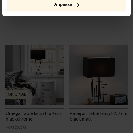
Anpassa
ORIGINAL
Omega Table lamp H69 cm
Paragon Table lamp H52 cm
blackchrome
black matt
MORE COLORS