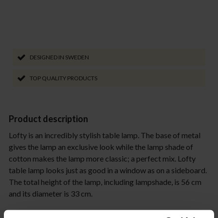
DESIGNED IN SWEDEN
TOP QUALITY PRODUCTS
Product description
Lofty is an incredibly stylish table lamp. The base of metal
gives the lamp an exclusive look while the lamp shade of
cotton makes the lamp more classic; a perfect mix. Lofty
table lamp looks just as good in a window as on a sideboard.
The total height of the lamp, including lampshade, is 56 cm
and its diameter is 33 cm.