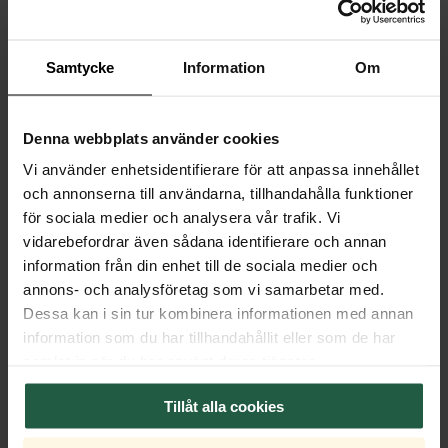
Product specifications
Properties
Samtycke
Information
Om
Measurement
Denna webbplats använder cookies
Cable
Vi använder enhetsidentifierare för att anpassa innehållet
och annonserna till användarna, tillhandahålla funktioner
Shade
för sociala medier och analysera vår trafik. Vi
vidarebefordrar även sådana identifierare och annan
Transformer
information från din enhet till de sociala medier och
annons- och analysföretag som vi samarbetar med.
Dimmer
Dessa kan i sin tur kombinera informationen med annan
information som du har tillhandahållit eller som de har
Light Source
samlat in när du har använt deras tjänster.
Tillåt alla cookies
Package