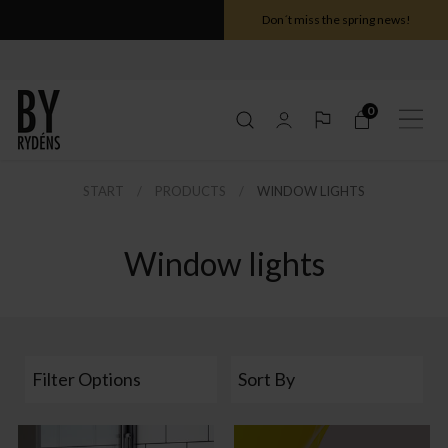
Don´t miss the spring news!
0
START
PRODUCTS
WINDOW LIGHTS
Window lights
Filter Options
Sort By