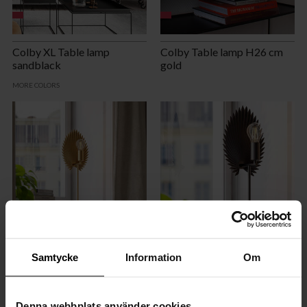
Colby XL Table lamp
Colby Table lamp H26 cm
sandblack
gold
MORE COLORS
Samtycke
Information
Om
Aruba Table lamp matt gold
Aruba Table lamp matt
black
MORE COLORS
MORE COLORS
Denna webbplats använder cookies