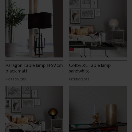
Paragon Table lamp H69 cm
Colby XL Table lamp
black matt
sandwhite
MORE COLORS
MORE COLORS