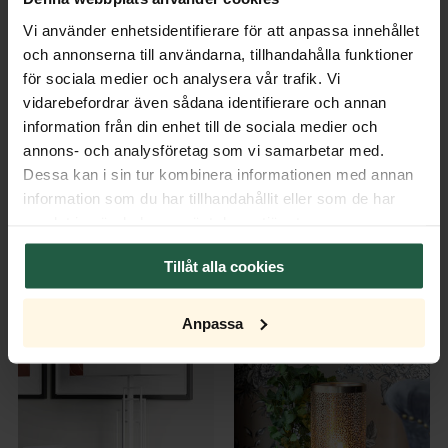
Vi använder enhetsidentifierare för att anpassa innehållet
och annonserna till användarna, tillhandahålla funktioner
för sociala medier och analysera vår trafik. Vi
vidarebefordrar även sådana identifierare och annan
information från din enhet till de sociala medier och
annons- och analysföretag som vi samarbetar med.
Dessa kan i sin tur kombinera informationen med annan
information som du har tillhandahållit eller som de har
samlat in när du har använt deras tjänster.
Lofty Table lamp black
Lofty Table lamp
matt/black shade
Satin/white shade
Tillåt alla cookies
MORE COLORS
MORE COLORS
Anpassa