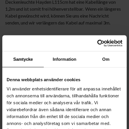
Deckenleuchte Hayden L115cm hat eine Kabellänge von
1,2m und ist somit frei höhenverstellbar. Wenn ein längeres
Kabel gewünscht wird, können Sie uns eine Nachricht
senden, und wir verlängern das Kabel auf maximal 3m.
Produktspezifikationen
Features
Samtycke
Information
Om
Größe
Denna webbplats använder cookies
Kabel
Vi använder enhetsidentifierare för att anpassa innehållet
Transformator
och annonserna till användarna, tillhandahålla funktioner
för sociala medier och analysera vår trafik. Vi
vidarebefordrar även sådana identifierare och annan
Dimmer
information från din enhet till de sociala medier och
annons- och analysföretag som vi samarbetar med.
Lichtquelle