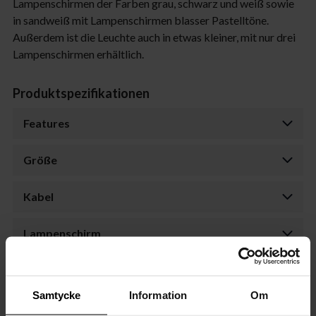
Lampenschirmen der Farben grau, schwarz und weiß sowie
in sandweiß mit Lampenschirmen blasser Pastelltöne.
Außerdem ist die Leuchte auch in etwas kleiner, mit nur drei
Lampenschirmen erhältlich.
Produktspezifikationen
Features
Größe
Kabel
Lampenschirm
Transformator
Samtycke
Information
Om
Dimmer