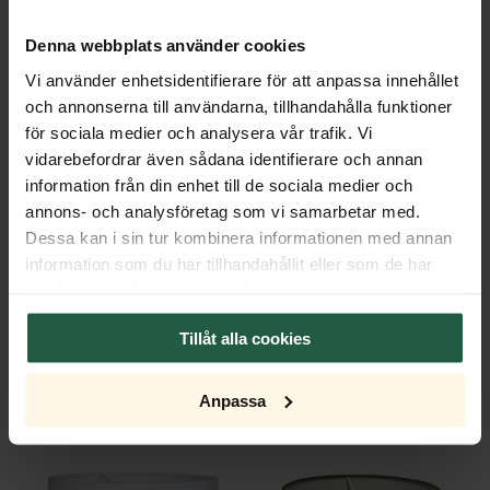
Lichtquelle
Denna webbplats använder cookies
Vi använder enhetsidentifierare för att anpassa innehållet
Verpackung
och annonserna till användarna, tillhandahålla funktioner
för sociala medier och analysera vår trafik. Vi
Export Package
vidarebefordrar även sådana identifierare och annan
information från din enhet till de sociala medier och
Montage & Dokumente
annons- och analysföretag som vi samarbetar med.
Dessa kan i sin tur kombinera informationen med annan
Montageanleitungen
information som du har tillhandahållit eller som de har
samlat in när du har använt deras tjänster.
Tillåt alla cookies
Anpassa