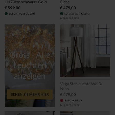
H170cm schwarz/ Gold
Eiche
€ 599,00
€ 479,00
SOFORT VERFÜGBAR
SOFORT VERFÜGBAR
MEHR FARBEN
Gross - Alle
Leuchten
anzeigen
Vega Stehleuchte Weiß/
Nuss
€ 479,00
SEHEN SIE MEHR HIER
BALD ZURÜCK
MEHR FARBEN