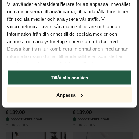
Vi använder enhetsidentifierare för att anpassa innehållet
H200cm Sandschwarz
H175cm Sandschwarz
och annonserna till användarna, tillhandahålla funktioner
€ 399,00
€ 269,00
för sociala medier och analysera vår trafik. Vi
SOFORT VERFÜGBAR
SOFORT VERFÜGBAR
vidarebefordrar även sådana identifierare och annan
information från din enhet till de sociala medier och
annons- och analysföretag som vi samarbetar med.
Dessa kan i sin tur kombinera informationen med annan
information som du har tillhandahållit eller som de har
samlat in när du har använt deras tjänster.
Tillåt alla cookies
Anpassa
Curve Stehleuchte rot
Curve Stehleuchte Goldmatt
€ 139,00
€ 139,00
SOFORT VERFÜGBAR
SOFORT VERFÜGBAR
MEHR FARBEN
MEHR FARBEN