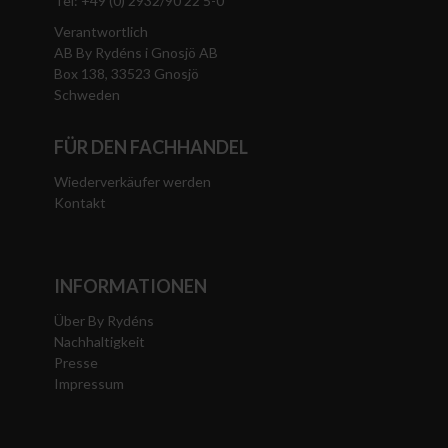
Tel: +49 (0) 2932/90 22 5-0
Verantwortlich
AB By Rydéns i Gnosjö AB
Box 138, 33523 Gnosjö
Schweden
FÜR DEN FACHHANDEL
Wiederverkäufer werden
Kontakt
INFORMATIONEN
Über By Rydéns
Nachhaltigkeit
Presse
Impressum