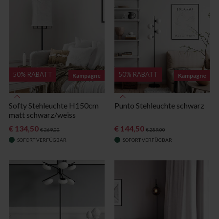
50% RABATT
50% RABATT
Kampagne
Kampagne
Softy Stehleuchte H150cm
Punto Stehleuchte schwarz
matt schwarz/weiss
€ 134,50
€ 144,50
€ 269,00
€ 289,00
SOFORT VERFÜGBAR
SOFORT VERFÜGBAR