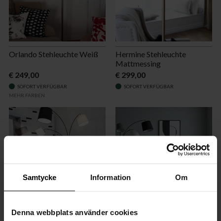
Orlando Stehleuchte Weiß
Hermine Stehleuchte
Mattmessing
€ 249,00
€ 299,00
SOFORT VERFÜGBAR
SOFORT VERFÜGBAR
MEHR FARBEN
Samtycke
Information
Om
Denna webbplats använder cookies
Foggy Stehleuchte 5fl
Foggy Stehleuchte 3-fl