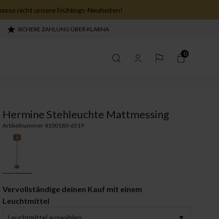
asse nicht unsere Frühlings-Neuheiten!
SICHERE ZAHLUNG ÜBER KLARNA
0
Hermine Stehleuchte Mattmessing
Artikelnummer 4100180-6519
Vervollständige deinen Kauf mit einem
Leuchtmittel
chten
Highlight in der Küche
Leuchtmittel auswählen