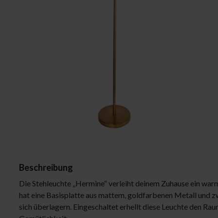
Deckenleuchten
Leuchtmittel
Stehleuchten
Lampenschirme
Wandleuchten
Tischleuchten
Schreibtischleuchten
Fensterleuchten
Strahler
Badleuchten
Beschreibung
Die Stehleuchte „Hermine“ verleiht deinem Zuhause ein war
hat eine Basisplatte aus mattem, goldfarbenen Metall und z
sich überlagern. Eingeschaltet erhellt diese Leuchte den Ra