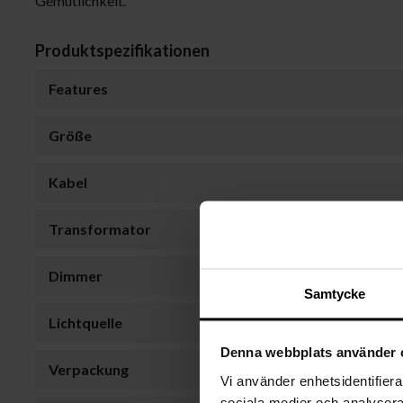
Gemütlichkeit.
Produktspezifikationen
Features
Größe
Kabel
Transformator
Dimmer
Samtycke
Lichtquelle
Denna webbplats använder 
Verpackung
Vi använder enhetsidentifierar
sociala medier och analysera 