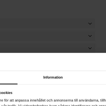
Information
cookies
e för att anpassa innehållet och annonserna till användarna, tillh
vår trafik. Vi vidarebefordrar även sådana identifierare och anna