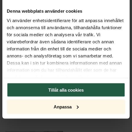
Denna webbplats använder cookies
Transformator
Vi använder enhetsidentifierare för att anpassa innehållet
och annonserna till användarna, tillhandahålla funktioner
Dimmer
för sociala medier och analysera vår trafik. Vi
vidarebefordrar även sådana identifierare och annan
Lichtquelle
information från din enhet till de sociala medier och
annons- och analysföretag som vi samarbetar med.
Verpackung
Dessa kan i sin tur kombinera informationen med annan
information som du har tillhandahållit eller som de har
Export Package
samlat in när du har använt deras tjänster.
Tillåt alla cookies
Anpassa