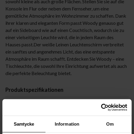
sowohl kleine als auch große Flächen. Stellen Sie sie auf die
Konsole im Flur oder neben dem Fernseher, um eine
gemütliche Atmosphäre im Wohnzimmer zu schaffen. Dank
ihrer klaren und eleganten Form passt Woody genauso gut
auf ein Sideboard wie auf einen Couchtisch, wodurch sie zu
einer vielseitigen Leuchte wird, die in jedem Raum des
Hauses passt.Der weiße Leinen Leuchtenschirm verbreitet
ein sanftes und angenehmes Licht, das eine entspannte
Atmosphäre im Raum schafft. Entdecken Sie Woody – eine
Tischleuchte, die sowohl Ihre Einrichtung aufwertet als auch
die perfekte Beleuchtung bietet.
Produktspezifikationen
Features
Größe
Samtycke
Information
Om
Kabel