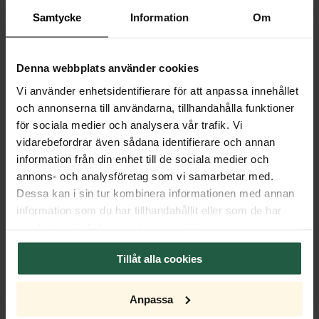
impression wherever you choose to place it.
Samtycke
Information
Om
The
Hayden
has a cord length of 1.2 m so you can freely
raise and lower the lamp as you wish. If a longer cord is
Denna webbplats använder cookies
desired, it is possible to send us a request and we can extend
Vi använder enhetsidentifierare för att anpassa innehållet
the cord to a maximum of 3 m.
och annonserna till användarna, tillhandahålla funktioner
för sociala medier och analysera vår trafik. Vi
Product specifications
vidarebefordrar även sådana identifierare och annan
information från din enhet till de sociala medier och
Properties
annons- och analysföretag som vi samarbetar med.
Dessa kan i sin tur kombinera informationen med annan
Measurement
information som du har tillhandahållit eller som de har
samlat in när du har använt deras tjänster.
Cable
Tillåt alla cookies
Transformer
Anpassa
Dimmer