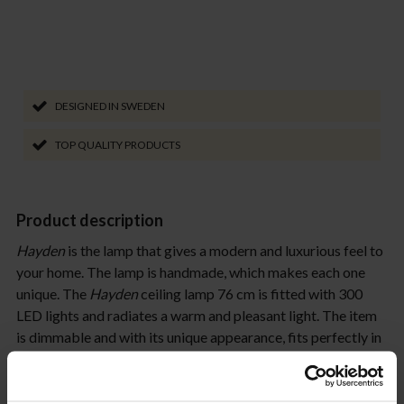
DESIGNED IN SWEDEN
TOP QUALITY PRODUCTS
Product description
Hayden
is the lamp that gives a modern and luxurious feel to
your home. The lamp is handmade, which makes each one
unique. The
Hayden
ceiling lamp 76 cm is fitted with 300
LED lights and radiates a warm and pleasant light. The item
is dimmable and with its unique appearance, fits perfectly in
environments where you want to the lamp to be a focal
point. The
Hayden
is stylish to hang above the dining table
or lounge table and with its unique appearance, makes an