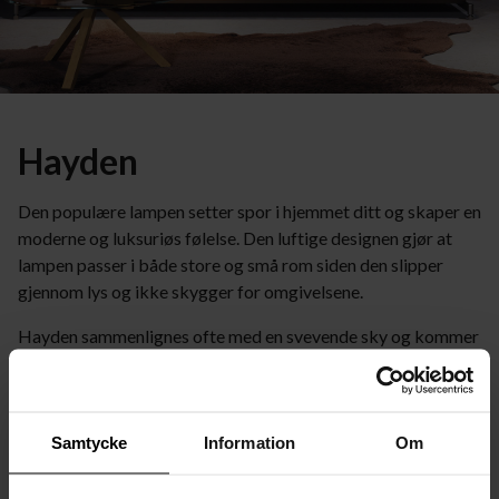
Hayden
Den populære lampen setter spor i hjemmet ditt og skaper en
moderne og luksuriøs følelse. Den luftige designen gjør at
lampen passer i både store og små rom siden den slipper
gjennom lys og ikke skygger for omgivelsene.
Hayden sammenlignes ofte med en svevende sky og kommer
i forskjellige utførelser og størrelser. Det som begynte som
én eneste taklampe, er nå blitt utvidet og komplettert med
både en gulvlampe og vegglampe. Det alle modeller i
Hayden-serien har til felles, er at de er smykket med små
Samtycke
Information
Om
LED-punkter som avgir et fantastisk skinn! Alle lamper i
Hayden-serien er håndlagede, noe som innebærer at hvert