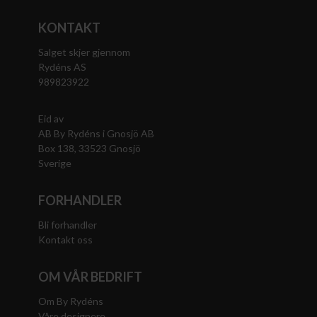
KONTAKT
Salget skjer gjennom
Rydéns AS
989823922
Eid av
AB By Rydéns i Gnosjö AB
Box 138, 33523 Gnosjö
Sverige
FORHANDLER
Bli forhandler
Kontakt oss
OM VÅR BEDRIFT
Om By Rydéns
Våre designere