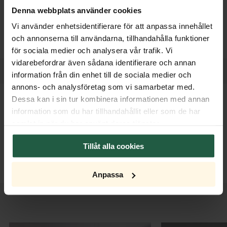
Denna webbplats använder cookies
eksemplar er unikt, med andre ord er ingen lamper helt like.
Vi använder enhetsidentifierare för att anpassa innehållet
och annonserna till användarna, tillhandahålla funktioner
för sociala medier och analysera vår trafik. Vi
vidarebefordrar även sådana identifierare och annan
information från din enhet till de sociala medier och
annons- och analysföretag som vi samarbetar med.
Dessa kan i sin tur kombinera informationen med annan
information som du har tillhandahållit eller som de har
Hvilken er din favoritt?
samlat in när du har använt deras tjänster.
Hayden-serien finnes i gullfarge og matt svart. Hvilken
Tillåt alla cookies
modell og farge er din favoritt?
Anpassa