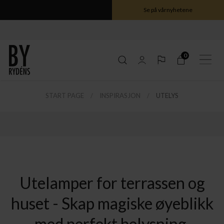
Se på vårnyhetene
0
START PAGE
INSPIRASJON
UTELYS
ele Gross serien her
ele Gross serien her
ele Gross serien her
ele Gross serien her
Utelamper for terrassen og
huset - Skap magiske øyeblikk
med perfekt belysning.