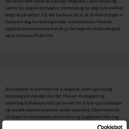
terrassen eller rundt en koselig sitteplass. Deres myke og
varme lys skaper en magisk stemning og lar deg nyte utelivet
langt ut på natten. Og det beste av alt er at du ikke trenger å
bekymre deg for ledninger eller stikkontakter. Med de
oppladbare batteriene kan du gi din hage en strålende glød
og la fantasien flyte fritt.
Bordlamper er perfekte for å skape en intim og koselig
stemning på utendørsbordet. Plasser en elegant og
stemningsfull lampe midt på bordet for å lyse opp middager
og sosiale sammenkomster under stjernene. Dens myke lys
vil skape en innbydende atmosfære og la gjestene føle seg
velkomne og avslappede.