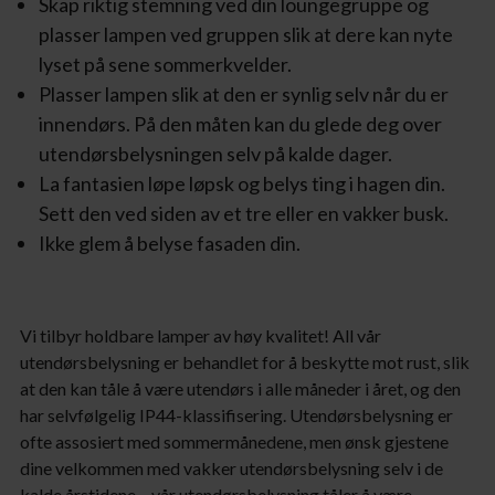
Skap riktig stemning ved din loungegruppe og
plasser lampen ved gruppen slik at dere kan nyte
lyset på sene sommerkvelder.
Plasser lampen slik at den er synlig selv når du er
innendørs. På den måten kan du glede deg over
utendørsbelysningen selv på kalde dager.
La fantasien løpe løpsk og belys ting i hagen din.
Sett den ved siden av et tre eller en vakker busk.
Ikke glem å belyse fasaden din.
Vi tilbyr holdbare lamper av høy kvalitet! All vår
utendørsbelysning er behandlet for å beskytte mot rust, slik
at den kan tåle å være utendørs i alle måneder i året, og den
har selvfølgelig IP44-klassifisering. Utendørsbelysning er
ofte assosiert med sommermånedene, men ønsk gjestene
dine velkommen med vakker utendørsbelysning selv i de
kalde årstidene – vår utendørsbelysning tåler å være