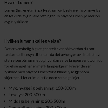
Hva er Lumen?
Lumen (lm) er et mål på lysstrøm og beskriver hvor mye lys
en lyskilde avgir i alle retninger. Jo høyere lumen, jo mer lys
avgir lyskilden.
Hvilken lumen skal jeg velge?
Det er vanskelig å gi et generelt svar på hvordan du bør
tenke med hensyn til lumen, da det avhenger av dine behov,
størrelsen på rommet og hvordan selve lampen ser ut, om du
for eksempel har en mørk lampeskjerm krever den en
lyskilde med høyere lumen for å kunne lyse gjennom
skjermen. Her er imidlertid noen retningslinjer:
Myk, hyggelig belysning: 150-300lm
Leselys: 200-500lm
Middagsbelysning: 200-500lm
Generell belysning: 300-500lm