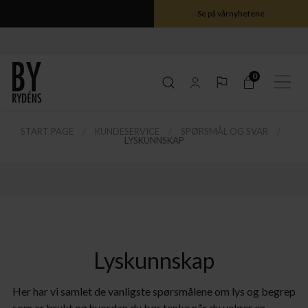
Se på vårnyhetene
0
START PAGE
KUNDESERVICE
SPØRSMÅL OG SVAR
LYSKUNNSKAP
ele Gross serien her
ele Gross serien her
ele Gross serien her
ele Gross serien her
Lyskunnskap
Her har vi samlet de vanligste spørsmålene om lys og begrep
som er brukt og hvordan du bør tenke når du velger en