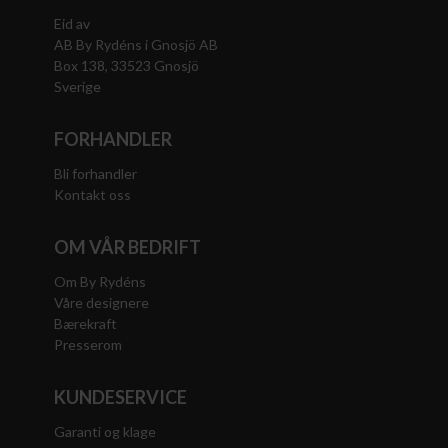
Eid av
AB By Rydéns i Gnosjö AB
Box 138, 33523 Gnosjö
Sverige
FORHANDLER
Bli forhandler
Kontakt oss
OM VÅR BEDRIFT
Om By Rydéns
Våre designere
Bærekraft
Presserom
KUNDESERVICE
Garanti og klage