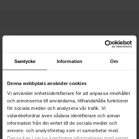
Hvis noe skulle gå i stykker, har vi mange reservedeler på
lager.
Samtycke
Information
Om
Av Rydéns reservedeler finner du her »
Hvis du ikke finner det du leter etter, er du velkommen til å
Denna webbplats använder cookies
kontakte oss
på chatten eller sende en e-post til
info@byrydens.se
, så
Vi använder enhetsidentifierare för att anpassa innehållet
hjelper vi deg.
och annonserna till användarna, tillhandahålla funktioner
för sociala medier och analysera vår trafik. Vi
vidarebefordrar även sådana identifierare och annan
information från din enhet till de sociala medier och
annons- och analysföretag som vi samarbetar med.
Dessa kan i sin tur kombinera informationen med annan