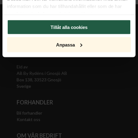
information som du har tillhandahållit eller som de har
samlat in när du har använt deras tjänster.
KONTAKT
Tillåt alla cookies
Salget skjer gjennom
Rydéns AS
Anpassa
989823922
Eid av
AB By Rydéns i Gnosjö AB
Box 138, 33523 Gnosjö
Sverige
FORHANDLER
Bli forhandler
Kontakt oss
OM VÅR BEDRIFT