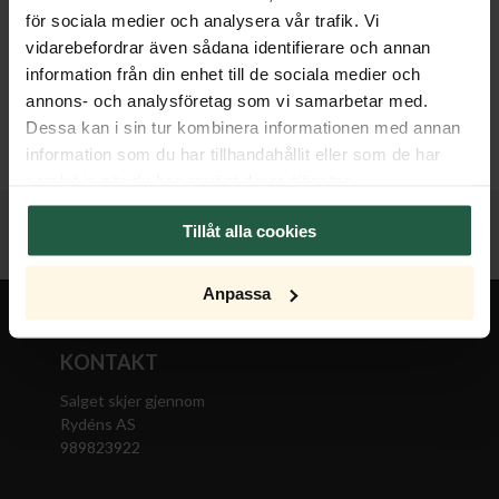
Nedenfor finner du hjelp til å forstå hva forskjellige
för sociala medier och analysera vår trafik. Vi
symboler og forkortelser betyr for dine elektriske
vidarebefordrar även sådana identifierare och annan
produkter.
information från din enhet till de sociala medier och
annons- och analysföretag som vi samarbetar med.
Dessa kan i sin tur kombinera informationen med annan
information som du har tillhandahållit eller som de har
samlat in när du har använt deras tjänster.
Tillåt alla cookies
Anpassa
KONTAKT
Salget skjer gjennom
Rydéns AS
989823922