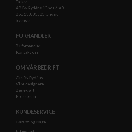
Eid av
AB By Rydéns i Gnosjö AB
Box 138, 33523 Gnosjö
Sverige
FORHANDLER
Bli forhandler
Kontakt oss
OM VÅR BEDRIFT
Om By Rydéns
Våre designere
Bærekraft
Presserom
KUNDESERVICE
Garanti og klage
Integritet