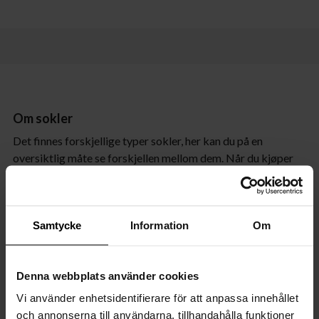
Om sokler
Det finnes forskjellige typer sokler, her kan du på en
oversiktlig måte se forskjellen mellom dem. Når du kjøper
en lampe fra By Rydéns, står det alltid hvilken sokkel
lyskilden din trenger.
Samtycke
Information
Om
Du kan finne alle lyskildene våre her »
Denna webbplats använder cookies
Vi använder enhetsidentifierare för att anpassa innehållet
Om symboler
och annonserna till användarna, tillhandahålla funktioner