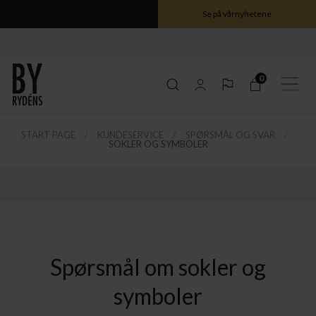
Se på vårnyhetene
0
START PAGE
KUNDESERVICE
SPØRSMÅL OG SVAR
SOKLER OG SYMBOLER
ele Gross serien her
ele Gross serien her
ele Gross serien her
ele Gross serien her
Spørsmål om sokler og
symboler