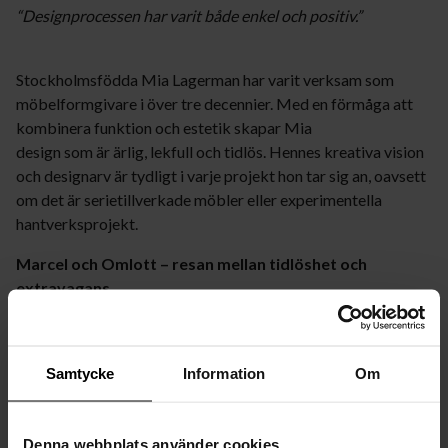
“Designprocessen har varit både enkel och positiv.”
Stockholmsfödda Mia Lagerman har varit verksam som
möbelformgivare i över tre decennier. Med en förmåga att
kombinera funktion och estetik skapar Mia
design som är ärlig, lekfull och tidlös. Hennes kreativa vision
och designarv är tydligt i varje projekt hon tar sig an, oavsett
om det är serietillverkade möbler eller experimentella
hantverksprojekt.
Marcel och Omlott – resan mellan tidlöshet och
extravagans
Marcel är en hyllning till Mias signaturstil, där harmonisk
balans mellan enkelhet och elegans står i centrum. Serien,
Samtycke
Information
Om
som inkluderar en bords-, golv och taklampa, kännetecknas
av rena linjer, mjuka geometriska former och exklusiva
detaljer som guldfärgade inslag.
Denna webbplats använder cookies