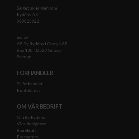
Salget skjer gjennom
Rydéns AS
989823922
Eid av
AB By Rydéns i Gnosjö AB
Box 138, 33523 Gnosjö
Sverige
FORHANDLER
Bli forhandler
Kontakt oss
OM VÅR BEDRIFT
Om By Rydéns
Våre designere
Bærekraft
Presserom