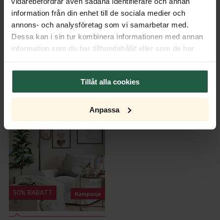
vidarebefordrar även sådana identifierare och annan
information från din enhet till de sociala medier och
Monteringsanvisning
annons- och analysföretag som vi samarbetar med.
Dessa kan i sin tur kombinera informationen med annan
information som du har tillhandahållit eller som de har
samlat in när du har använt deras tjänster.
Tillåt alla cookies
Anpassa
50% RABATT
Kampanje