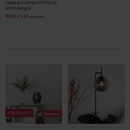
Leola gulvlampe H150 cm
sort/røykgrå
NOK 2 530
NOK 5 059
50% RABATT
Kampanje