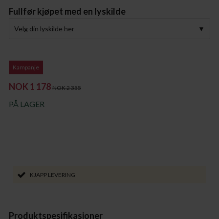
Fullfør kjøpet med en lyskilde
Velg din lyskilde her
Kampanje
NOK 1 178
NOK 2 355
PÅ LAGER
KJAPP LEVERING
Produktspesifikasjoner