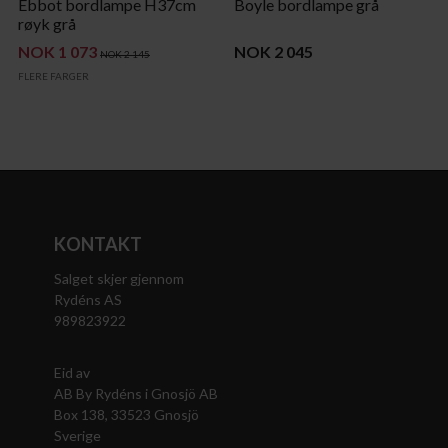
Ebbot bordlampe H37cm
Boyle bordlampe grå
røyk grå
NOK 1 073
NOK 2 045
NOK 2 145
FLERE FARGER
KONTAKT
Salget skjer gjennom
Rydéns AS
989823922
Eid av
AB By Rydéns i Gnosjö AB
Box 138, 33523 Gnosjö
Sverige