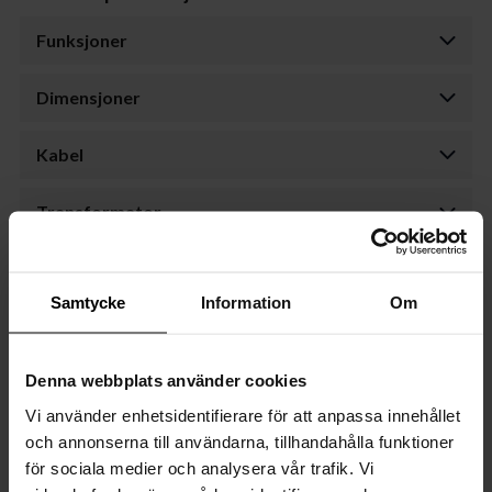
Funksjoner
Dimensjoner
Kabel
Transformator
Dimmer
Samtycke
Information
Om
Lyskilde
Denna webbplats använder cookies
Emballasje
Vi använder enhetsidentifierare för att anpassa innehållet
Export Package
och annonserna till användarna, tillhandahålla funktioner
för sociala medier och analysera vår trafik. Vi
Montering og dokumenter