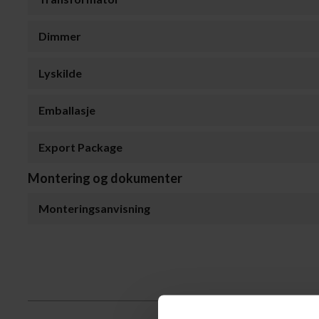
Dimmer
Lyskilde
Emballasje
Export Package
Montering og dokumenter
Monteringsanvisning