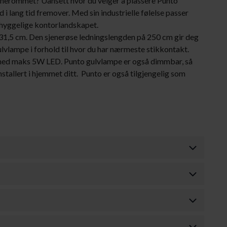
rnerommet? Uansett hvor du velger å plassere Punto
i lang tid fremover. Med sin industrielle følelse passer
 hyggelige kontorlandskapet.
31,5 cm. Den sjenerøse ledningslengden på 250 cm gir deg
ulvlampe i forhold til hvor du har nærmeste stikkontakt.
 med maks 5W LED. Punto gulvlampe er også dimmbar, så
stallert i hjemmet ditt. Punto er også tilgjengelig som