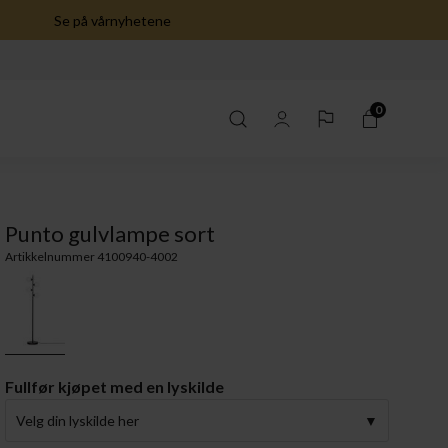
Se på vårnyhetene
0
Punto gulvlampe sort
Artikkelnummer 4100940-4002
Fullfør kjøpet med en lyskilde
Velg din lyskilde her
n her