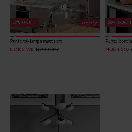
50% RABATT
50% RABATT
Kampanje
Punto taklampe matt sort
Punto bordl
NOK 3 190
NOK 6 379
NOK 1 210