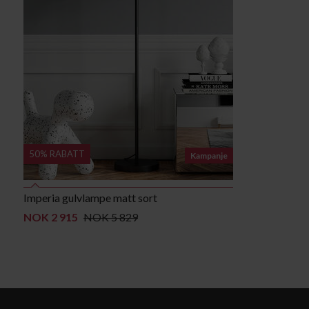
50% RABATT
Kampanje
Imperia gulvlampe matt sort
NOK 2 915
NOK 5 829