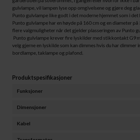
garderoben på soverommet, i gangen eller hvorfor ikke i ba
gulvlampe, vil lampen lyse opp omgivelsene og gjøre deg glad 
Punto gulvlampe like godt i det moderne hjemmet som i det
Punto gulvlampe har en høyde på 160 cm og en diameter på 
flere valgmuligheter når det gjelder plasseringen av Punto g
Punto gulvlampe krever fire lyskilder med stikkontakt G9
velg gjerne en lyskilde som kan dimmes hvis du har dimmer in
bordlampe, taklampe og plafond.
Produktspesifikasjoner
Funksjoner
Dimensjoner
Kabel
Transformator