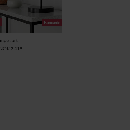
Kampanje
ampe sort
NOK 2 419