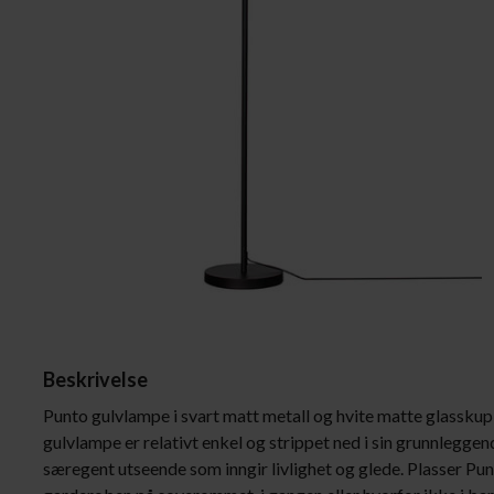
Plafonder
Lyskilder
Gulvlamper
Lampeskjermer
Vegglamper
Bordlamper
Skrivebordslamper
Vinduslamper
Spotlys
Baderomslamper
Beskrivelse
Punto gulvlampe i svart matt metall og hvite matte glasskuple
gulvlampe er relativt enkel og strippet ned i sin grunnleggend
særegent utseende som inngir livlighet og glede. Plasser Pun