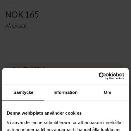
NOK 165
PÅ LAGER
KJAPP LEVERING
Produktspesifikasjoner
Samtycke
Information
Om
Funksjoner
Denna webbplats använder cookies
Dimensjoner
Vi använder enhetsidentifierare för att anpassa innehållet
och annonserna till användarna, tillhandahålla funktioner