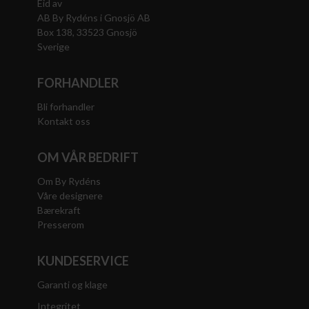
Eid av
AB By Rydéns i Gnosjö AB
Box 138, 33523 Gnosjö
Sverige
FORHANDLER
Bli forhandler
Kontakt oss
OM VÅR BEDRIFT
Om By Rydéns
Våre designere
Bærekraft
Presserom
KUNDESERVICE
Garanti og klage
Integritet