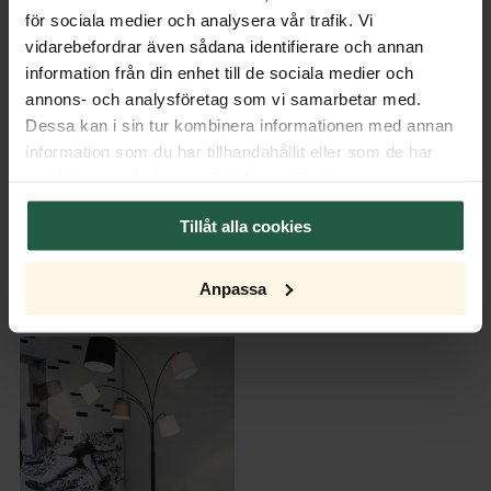
Transformator
för sociala medier och analysera vår trafik. Vi
vidarebefordrar även sådana identifierare och annan
information från din enhet till de sociala medier och
Dimmer
annons- och analysföretag som vi samarbetar med.
Dessa kan i sin tur kombinera informationen med annan
Lyskilde
information som du har tillhandahållit eller som de har
samlat in när du har använt deras tjänster.
Tillåt alla cookies
Anpassa