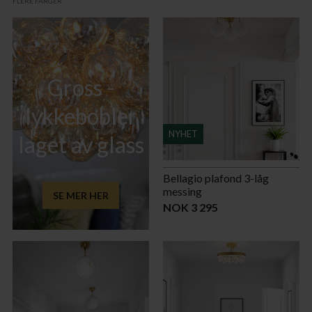
FLERE FARGER
Gross -
lykkebobler
NYHET
laget av glass
Bellagio plafond 3-låg
messing
SE MER HER
NOK 3 295