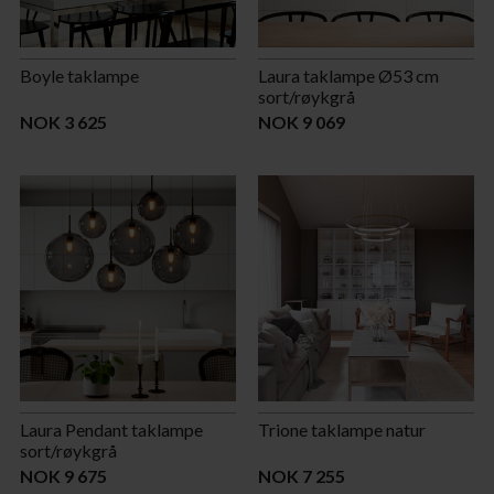
Boyle taklampe
Laura taklampe Ø53 cm
sort/røykgrå
NOK 3 625
NOK 9 069
Laura Pendant taklampe
Trione taklampe natur
sort/røykgrå
NOK 9 675
NOK 7 255