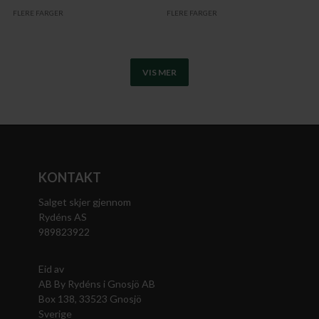
FLERE FARGER
FLERE FARGER
VIS MER
KONTAKT
Salget skjer gjennom
Rydéns AS
989823922
Eid av
AB By Rydéns i Gnosjö AB
Box 138, 33523 Gnosjö
Sverige