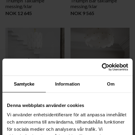
Triumph Taklampe
Triumph Bar taklampe
messing/klar
messing/klar
NOK 12 645
NOK 9 565
BY MIA LAGERMAN
BY MIA LAGERMAN
Samtycke
Information
Om
Omlott taklampe Ø50 cm
Omlott plafond Ø53 cm
messing/hvit
messing/hvit
Denna webbplats använder cookies
NOK 10 989
NOK 4 939
Vi använder enhetsidentifierare för att anpassa innehållet
och annonserna till användarna, tillhandahålla funktioner
för sociala medier och analysera vår trafik. Vi