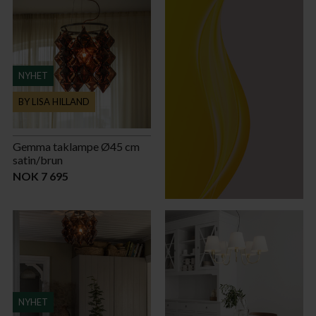
NYHET
BY LISA HILLAND
Gemma taklampe Ø45 cm
satin/brun
NOK 7 695
NYHET