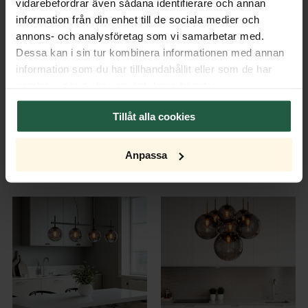
vidarebefordrar även sådana identifierare och annan
information från din enhet till de sociala medier och
annons- och analysföretag som vi samarbetar med.
Dessa kan i sin tur kombinera informationen med annan
NYHET
information som du har tillhandahållit eller som de har
samlat in när du har använt deras tjänster.
BY MIA LAGERMAN
BY MIA LAGERMAN
Tillåt alla cookies
Marcel taklampe Ø50 cm
Marcel plafond Ø40 cm
messing/hvit
messing/hvit
Anpassa
NOK 10 989
NOK 3 295