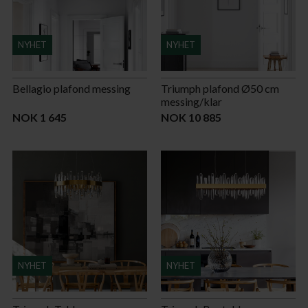
NYHET
NYHET
Bellagio plafond messing
Triumph plafond Ø50 cm
messing/klar
NOK 1 645
NOK 10 885
NYHET
NYHET