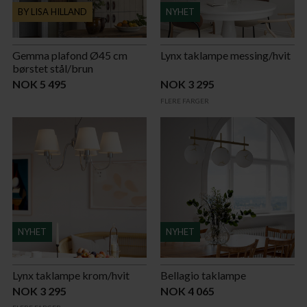
BY LISA HILLAND
NYHET
Gemma plafond Ø45 cm
Lynx taklampe messing/hvit
børstet stål/brun
NOK 5 495
NOK 3 295
FLERE FARGER
NYHET
NYHET
Lynx taklampe krom/hvit
Bellagio taklampe
NOK 3 295
NOK 4 065