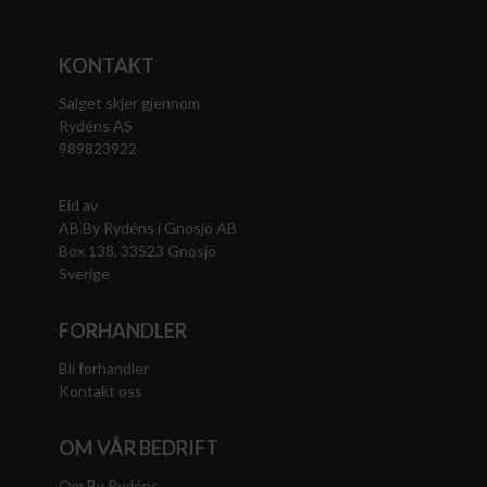
KONTAKT
Salget skjer gjennom
Rydéns AS
989823922
Eid av
AB By Rydéns i Gnosjö AB
Box 138, 33523 Gnosjö
Sverige
FORHANDLER
Bli forhandler
Kontakt oss
OM VÅR BEDRIFT
Om By Rydéns