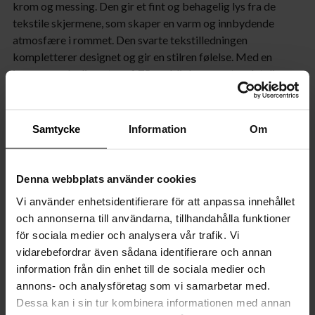
krom og messing. Den gir et fint og behagelig lys fra de
tekstile skjermene, som skaper en varm og innbydende
atmosfære i rommet. Den svarte tekstilledningen
kompletterer designet og gir en stilren følelse. Med en
imponerende diameter på 75 cm blir Lynx en stor detalj som
virkelig fanger oppmerksomheten i rommet.
Samtycke
Information
Om
Produktspesifikasjoner
Funksjoner
Denna webbplats använder cookies
Vi använder enhetsidentifierare för att anpassa innehållet
Dimensjoner
och annonserna till användarna, tillhandahålla funktioner
för sociala medier och analysera vår trafik. Vi
Kabel
vidarebefordrar även sådana identifierare och annan
information från din enhet till de sociala medier och
Skjerm
annons- och analysföretag som vi samarbetar med.
Dessa kan i sin tur kombinera informationen med annan