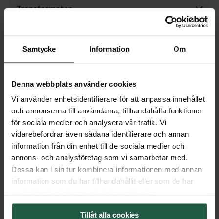
Transformator
Dimmer
Samtycke
Information
Om
Lyskilde
Denna webbplats använder cookies
Emballasje
Vi använder enhetsidentifierare för att anpassa innehållet
Export Package
och annonserna till användarna, tillhandahålla funktioner
för sociala medier och analysera vår trafik. Vi
Montering og dokumenter
vidarebefordrar även sådana identifierare och annan
information från din enhet till de sociala medier och
Monteringsanvisning
annons- och analysföretag som vi samarbetar med.
Dessa kan i sin tur kombinera informationen med annan
information som du har tillhandahållit eller som de har
samlat in när du har använt deras tjänster.
Tillåt alla cookies