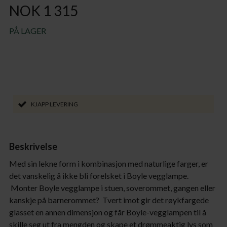
NOK 1 315
PÅ LAGER
KJAPP LEVERING
Beskrivelse
Med sin lekne form i kombinasjon med naturlige farger, er
det vanskelig å ikke bli forelsket i Boyle vegglampe.
Monter Boyle vegglampe i stuen, soverommet, gangen eller
kanskje på barnerommet? Tvert imot gir det røykfargede
glasset en annen dimensjon og får Boyle-vegglampen til å
skille seg ut fra mengden og skape et drømmeaktig lys som