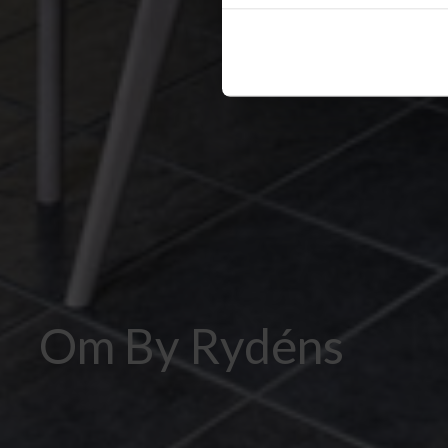
Om By Rydéns