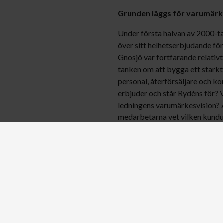
Grunden läggs för varumärk
Under första halvan av 2000-ta
över sitt helhetserbjudande för
Gnosjö var fortfarande relati
tanken om att bygga ett stark
personal, återförsäljare och k
erbjuder och står Rydéns för?
ledningens varumärkesvision? 
medarbetarna vet vilken kundupp
stod Rydéns i Gnosjö färdiga 
enhetlig varumärkesplattform m
för företagets nya visuella ide
tryckt material till tonalitet o
Full kontroll och kvalitet i al
Hög servicenivå, unika kollekti
belysningsmarknaden. En vikti