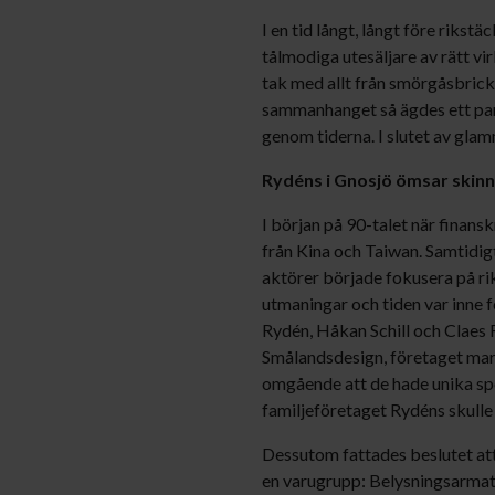
I en tid långt, långt före rikst
tålmodiga utesäljare av rätt vi
tak med allt från smörgåsbricko
sammanhanget så ägdes ett par 
genom tiderna. I slutet av gla
Rydéns i Gnosjö ömsar skinn
I början på 90-talet när finansk
från Kina och Taiwan. Samtidigt
aktörer började fokusera på rik
utmaningar och tiden var inne 
Rydén, Håkan Schill och Claes
Smålandsdesign, företaget mark
omgående att de hade unika sp
familjeföretaget Rydéns skulle 
Dessutom fattades beslutet att 
en varugrupp: Belysningsarmat