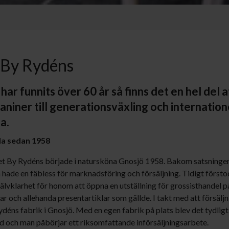
 By Rydéns
r funnits över 60 år så finns det en hel del a
kaniner till generationsväxling och internation
a.
a sedan 1958
et By Rydéns började i natursköna Gnosjö 1958. Bakom satsninge
ade en fäbless för marknadsföring och försäljning. Tidigt förstod 
älvklarhet för honom att öppna en utställning för grossisthandel p
ar och allehanda presentartiklar som gällde. I takt med att försäl
éns fabrik i Gnosjö. Med en egen fabrik på plats blev det tydligt
och man påbörjar ett riksomfattande införsäljningsarbete.