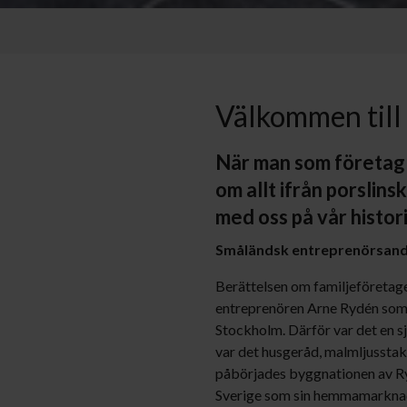
Välkommen till
När man som företag ha
om allt ifrån porslins
med oss på vår histori
Småländsk entreprenörsand
Berättelsen om familjeföretag
entreprenören Arne Rydén som h
Stockholm. Därför var det en sj
var det husgeråd, malmljusstak
påbörjades byggnationen av Ryd
Sverige som sin hemmamarknad 