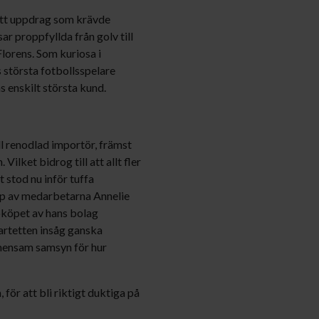
t. Ett uppdrag som krävde
ar proppfyllda från golv till
Florens. Som kuriosa i
 största fotbollsspelare
 enskilt största kund.
ill renodlad importör, främst
lket bidrog till att allt fler
 stod nu inför tuffa
pp av medarbetarna Annelie
pköpet av hans bolag
artetten insåg ganska
mensam samsyn för hur
för att bli riktigt duktiga på