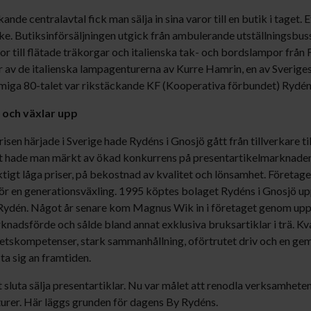
äckande centralavtal fick man sälja in sina varor till en butik i tage
rke. Butiksinförsäljningen utgick från ambulerande utställningsbuss
r till flätade träkorgar och italienska tak- och bordslampor från 
av de italienska lampagenturerna av Kurre Hamrin, en av Sveriges
mmiga 80-talet var rikstäckande KF (Kooperativa förbundet) Rydéns
 och växlar upp
risen härjade i Sverige hade Rydéns i Gnosjö gått från tillverkare t
 hade man märkt av ökad konkurrens på presentartikelmarknaden. Vi
tigt låga priser, på bekostnad av kvalitet och lönsamhet. Företaget
för en generationsväxling. 1995 köptes bolaget Rydéns i Gnosjö u
 Rydén. Något år senare kom Magnus Wik in i företaget genom up
nadsförde och sålde bland annat exklusiva bruksartiklar i trä. Kv
etskompetenser, stark sammanhållning, oförtrutet driv och en ge
ta sig an framtiden.
sluta sälja presentartiklar. Nu var målet att renodla verksamheten, 
urer. Här läggs grunden för dagens By Rydéns.