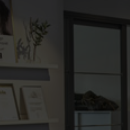
Plafonder
Ljuskällor
Golvlampor
Lampskärmar
Vägglampor
Lampproppar
Bordslampor
Skrivbordslampor
Fönsterlampor
Spotlights
Badrumslampor