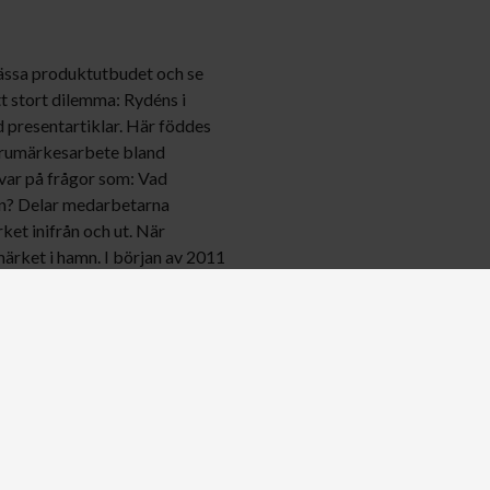
 vässa produktutbudet och se
tt stort dilemma: Rydéns i
 presentartiklar. Här föddes
varumärkesarbete bland
svar på frågor som: Vad
en? Delar medarbetarna
et inifrån och ut. När
märket i hamn. I början av 2011
fött. Nu tog man fram en
ydéns står för. Den la grunden
skapande förpackningar och
rkt lysande varumärke på
enta medarbetare och korta