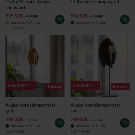
Colby XL bordslampa
Colby bordslampa guld
sandsvart
975 SEK
550 SEK
1 949 SEK
1 099 SEK
LÄGG
LÄG
SKICKAS OMGÅENDE
SKICKAS OMGÅENDE
I
I
FLER FÄRGER
VARUKORGEN
VAR
50% RABATT
50% RABATT
Kampanj
Kampanj
Aruba bordslampa matt
Aruba bordslampa matt
guld
svart
900 SEK
900 SEK
1 799 SEK
1 799 SEK
LÄGG
LÄG
SKICKAS OMGÅENDE
SKICKAS OMGÅENDE
I
I
FLER FÄRGER
FLER FÄRGER
VARUKORGEN
VAR