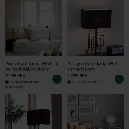
Prime bordslampa H69 cm
Paragon bordslampa H52
borstad stål/vit skärm
cm matt svart
2 195 SEK
1 495 SEK
LÄGG
LÄG
SKICKAS OMGÅENDE
SKICKAS OMGÅENDE
I
I
FLER FÄRGER
VARUKORGEN
VAR