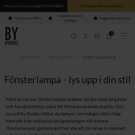
Passa på och fynda upp till 50% rabatt!
Missa inte vårens nyheter!
Leverans inom 1-3
Fri frakt över 999 kr
Tryggt köp med Klarna
vardagar
0
STARTSIDA
PRODUKTER
FÖNSTERLAMPOR
hela Puls-serien ›
hela Puls-serien ›
hela Puls-serien ›
hela Puls-serien ›
Fönsterlampa - lys upp i din stil
Med en vacker fönsterlampa skänker du ljus både åt gäster
och familj inomhus, samt till förbipasserande utanför. Hos
oss på By Rydéns hittar du lampor i en mängd olika stilar,
med allt från exklusiva designerlampor till stilrena
fönsterlampor, gemensamt har alla att de ramar in rummet