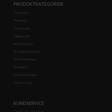
PRODUKTKATEGORIER
Taklampor
Plafonder
Golvlampor
Vägglampor
Bordslampor
Skrivbordslampor
Fönsterlampor
Spotlights
Badrumslampor
Julbelysning
KUNDSERVICE
Öppet köp och retur