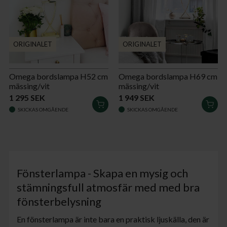
ORIGINALET
ORIGINALET
Omega bordslampa H52 cm
Omega bordslampa H69 cm
mässing/vit
mässing/vit
1 295 SEK
1 949 SEK
LÄGG
LÄG
SKICKAS OMGÅENDE
SKICKAS OMGÅENDE
I
I
VARUKORGEN
VAR
Fönsterlampa - Skapa en mysig och
stämningsfull atmosfär med med bra
fönsterbelysning
En fönsterlampa är inte bara en praktisk ljuskälla, den är