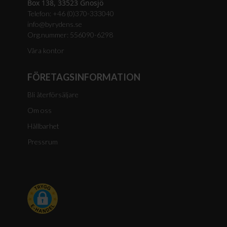
Box 138, 33523 Gnosjö
Telefon: +46 (0)370-333040
info@byrydens.se
Org.nummer: 556090-6298
Våra kontor
FÖRETAGSINFORMATION
Bli återförsäljare
Om oss
Hållbarhet
Pressrum