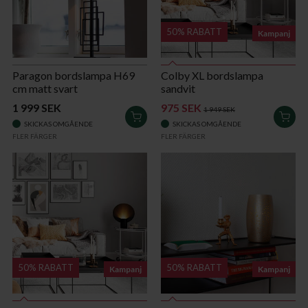
50% RABATT
Kampanj
Paragon bordslampa H69
Colby XL bordslampa
cm matt svart
sandvit
1 999 SEK
975 SEK
1 949 SEK
LÄGG
LÄG
SKICKAS OMGÅENDE
SKICKAS OMGÅENDE
I
I
FLER FÄRGER
FLER FÄRGER
VARUKORGEN
VAR
50% RABATT
50% RABATT
Kampanj
Kampanj