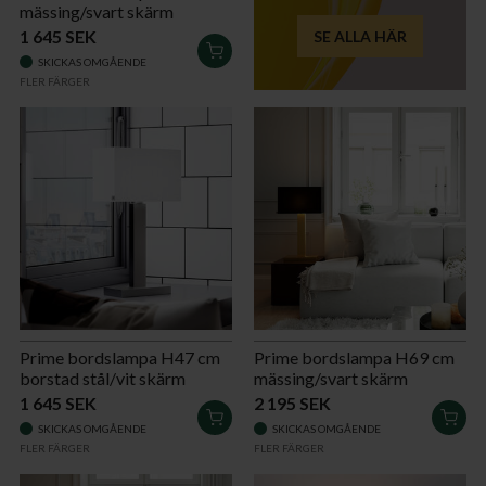
mässing/svart skärm
1 645 SEK
SE ALLA HÄR
LÄGG
SKICKAS OMGÅENDE
I
FLER FÄRGER
VARUKORGEN
Prime bordslampa H47 cm
Prime bordslampa H69 cm
borstad stål/vit skärm
mässing/svart skärm
1 645 SEK
2 195 SEK
LÄGG
LÄG
SKICKAS OMGÅENDE
SKICKAS OMGÅENDE
I
I
FLER FÄRGER
FLER FÄRGER
VARUKORGEN
VAR