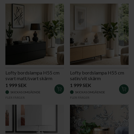
Lofty bordslampa H55 cm
Lofty bordslampa H55 cm
svart matt/svart skärm
satin/vit skärm
1 999 SEK
1 999 SEK
LÄGG
LÄG
SKICKAS OMGÅENDE
SKICKAS OMGÅENDE
I
I
FLER FÄRGER
FLER FÄRGER
VARUKORGEN
VAR