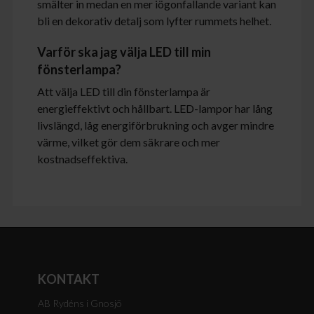
smälter in medan en mer iögonfallande variant kan
bli en dekorativ detalj som lyfter rummets helhet.
Varför ska jag välja LED till min
fönsterlampa?
Att välja LED till din fönsterlampa är
energieffektivt och hållbart. LED-lampor har lång
livslängd, låg energiförbrukning och avger mindre
värme, vilket gör dem säkrare och mer
kostnadseffektiva.
KONTAKT
AB Rydéns i Gnosjö