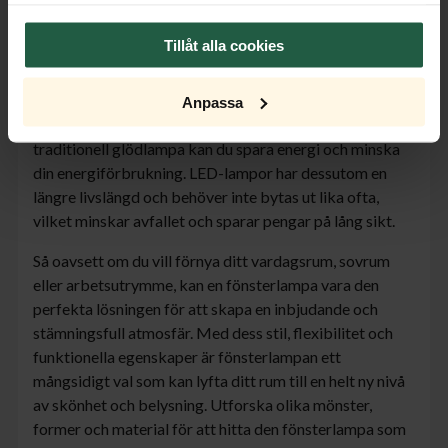
samlat in när du har använt deras tjänster.
och situation. Vill du ha ett dovare och mjukare ljus är en
mer täckande skärm ett bra alternativ.
Tillåt alla cookies
Utöver att skapa en stämningsfull atmosfär kan
fönsterlampan också bidra till energieffektivitet och
Anpassa
hållbarhet. Genom att välja en LED-lampa istället för en
traditionell glödlampa kan du spara energi och minska
din energiförbrukning. LED-lampor har dessutom en
längre livslängd och behöver inte bytas ut lika ofta,
vilket minskar avfallet och sparar pengar på lång sikt.
Så oavsett om du vill förnya ditt vardagsrum, sovrum
eller arbetsutrymme, kan en fönsterlampa vara den
perfekta lösningen för att skapa en inbjudande och
stämningsfull atmosfär. Med dess stil, flexibilitet och
funktionella egenskaper är fönsterlampan ett
mångsidigt val som kan lyfta ditt rum till en helt ny nivå
av skönhet och belysning. Utforska olika mönster,
former och material för att hitta den fönsterlampa som