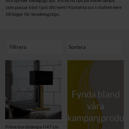
och sprider behagligt ljus. Vill du ha tips på vilken lampa
som passar bäst i just ditt hem? Kontakta oss i chatten nere
till höger för inredningstips.
Filtrera
Sortera
Fynda bland
våra
kampanjproduk
Prime bordslampa H47 cm