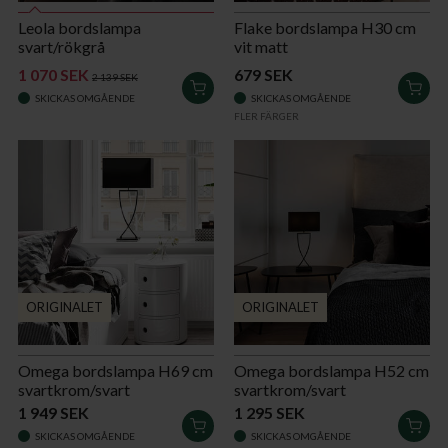
Leola bordslampa
Flake bordslampa H30 cm
svart/rökgrå
vit matt
1 070 SEK
679 SEK
2 139 SEK
LÄGG
LÄG
SKICKAS OMGÅENDE
SKICKAS OMGÅENDE
I
I
FLER FÄRGER
VARUKORGEN
VAR
ORIGINALET
ORIGINALET
Omega bordslampa H69 cm
Omega bordslampa H52 cm
svartkrom/svart
svartkrom/svart
1 949 SEK
1 295 SEK
LÄGG
LÄG
SKICKAS OMGÅENDE
SKICKAS OMGÅENDE
I
I