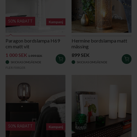
50% RABATT
Kampanj
Paragon bordslampa H69
Hermine bordslampa matt
cm matt vit
mässing
1 000 SEK
899 SEK
1 999 SEK
LÄGG
LÄG
SKICKAS OMGÅENDE
SKICKAS OMGÅENDE
I
I
FLER FÄRGER
VARUKORGEN
VAR
50% RABATT
Kampanj