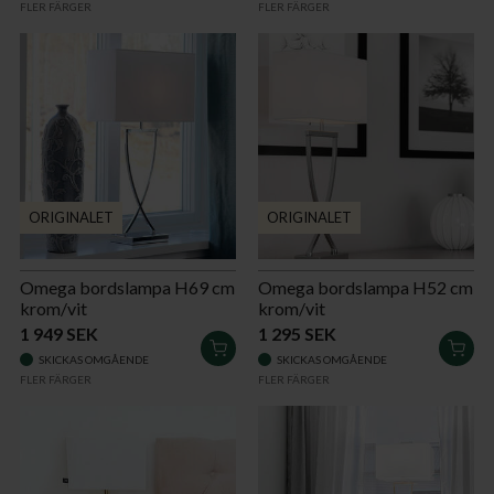
FLER FÄRGER
FLER FÄRGER
VARUKORGEN
VAR
ORIGINALET
ORIGINALET
Omega bordslampa H69 cm
Omega bordslampa H52 cm
krom/vit
krom/vit
1 949 SEK
1 295 SEK
LÄGG
LÄG
SKICKAS OMGÅENDE
SKICKAS OMGÅENDE
I
I
FLER FÄRGER
FLER FÄRGER
VARUKORGEN
VAR