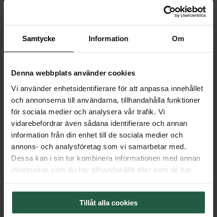
Samtycke
Information
Om
Denna webbplats använder cookies
Vi använder enhetsidentifierare för att anpassa innehållet
och annonserna till användarna, tillhandahålla funktioner
för sociala medier och analysera vår trafik. Vi
vidarebefordrar även sådana identifierare och annan
ORIGINALEN
ORIGINALEN
information från din enhet till de sociala medier och
annons- och analysföretag som vi samarbetar med.
Dessa kan i sin tur kombinera informationen med annan
Omega bordlampe H69 cm
Omega bordlampe h 69 cm
krom/hvit
messing/hvit
information som du har tillhandahållit eller som de har
NOK 2 145
NOK 2 145
samlat in när du har använt deras tjänster.
FLERE FARGER
Tillåt alla cookies