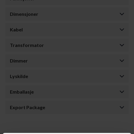
Dimensjoner
Kabel
Transformator
Dimmer
Lyskilde
Emballasje
Export Package