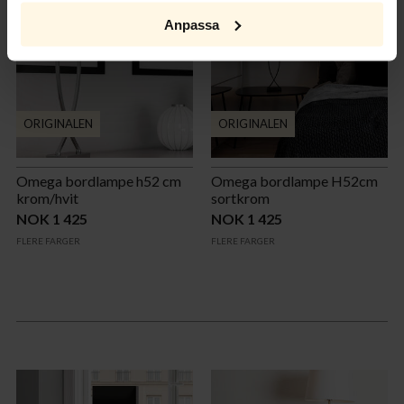
Anpassa
ORIGINALEN
ORIGINALEN
Omega bordlampe h52 cm
Omega bordlampe H52cm
krom/hvit
sortkrom
NOK 1 425
NOK 1 425
FLERE FARGER
FLERE FARGER