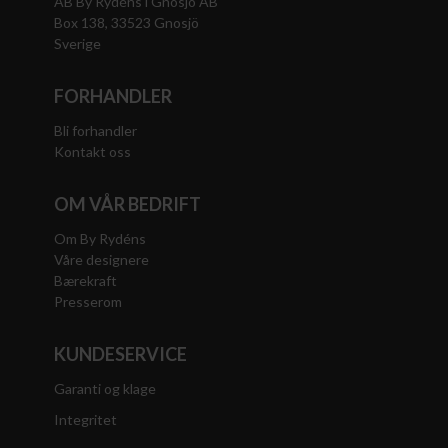
AB By Rydéns i Gnosjö AB
Box 138, 33523 Gnosjö
Sverige
FORHANDLER
Bli forhandler
Kontakt oss
OM VÅR BEDRIFT
Om By Rydéns
Våre designere
Bærekraft
Presserom
KUNDESERVICE
Garanti og klage
Integritet