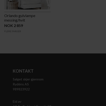
Orlando gulvlampe
messing/hvit
NOK 2 859
FLERE FARGER
KONTAKT
Salget skjer gjennom
Rydéns AS
989823922
Eid av