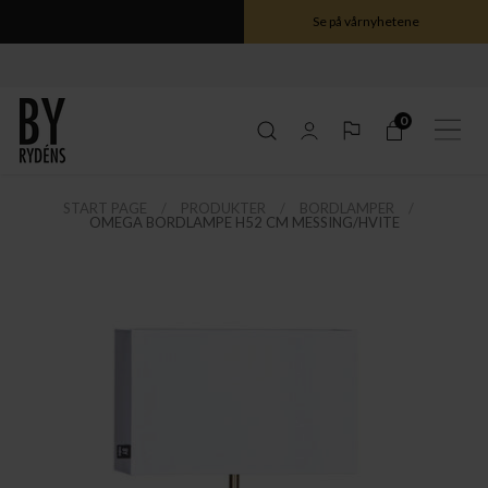
Se på vårnyhetene
0
START PAGE
PRODUKTER
BORDLAMPER
OMEGA BORDLAMPE H52 CM MESSING/HVITE
ele Gross serien her
ele Gross serien her
ele Gross serien her
ele Gross serien her