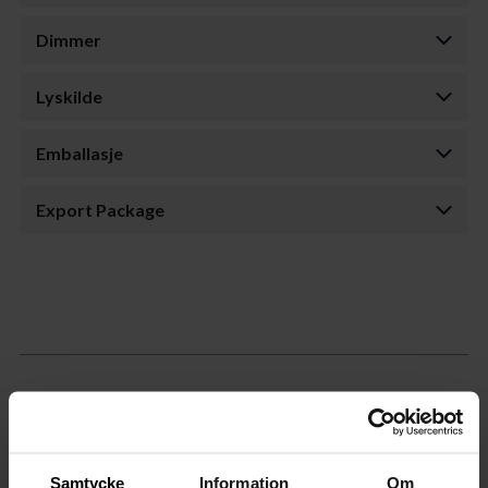
Dimmer
Lyskilde
Emballasje
Export Package
Samtycke
Information
Om