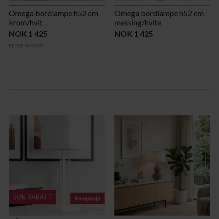
Omega bordlampe h52 cm
Omega bordlampe h52 cm
krom/hvit
messing/hvite
NOK 1 425
NOK 1 425
FLERE FARGER
50% RABATT
Kampanje