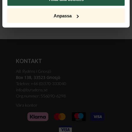
Raw Light Bordslampa
Anpassa
KONTAKT
AB Rydéns i Gnosjö
Box 138, 33523 Gnosjö
Telefon: +46 (0)370-333040
info@byrydens.se
Org.nummer: 556090-6298
Våra kontor