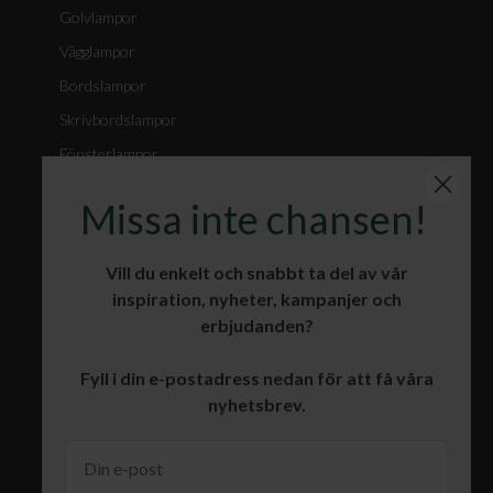
Golvlampor
Vägglampor
Bordslampor
Skrivbordslampor
Fönsterlampor
Spotlights
Missa inte chansen!
Badrumslampor
Julbelysning
Vill du enkelt och snabbt ta del av vår
inspiration, nyheter, kampanjer och
erbjudanden?
KUNDSERVICE
Fyll i din e-postadress nedan för att få våra
Öppet köp och retur
nyhetsbrev.
Leverans
Garanti och reklamation
Köpvillkor