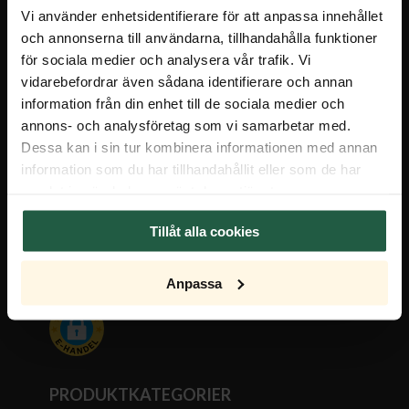
Vi använder enhetsidentifierare för att anpassa innehållet
och annonserna till användarna, tillhandahålla funktioner
för sociala medier och analysera vår trafik. Vi
vidarebefordrar även sådana identifierare och annan
information från din enhet till de sociala medier och
FÖRETAGSINFORMATION
annons- och analysföretag som vi samarbetar med.
Bli återförsäljare
Dessa kan i sin tur kombinera informationen med annan
information som du har tillhandahållit eller som de har
Om oss
samlat in när du har använt deras tjänster.
Hållbarhet
Pressrum
Tillåt alla cookies
Anpassa
PRODUKTKATEGORIER