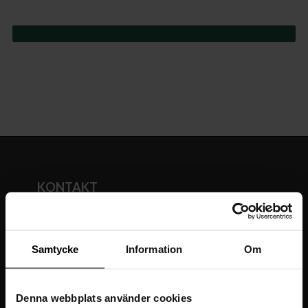
KONTAKT
AB Rydéns i Gnosjö
Box 138, 33523 Gnosjö
Telefon: +46 (0)370-333040
Samtycke
Information
Om
info@byrydens.se
Org.nummer: 556090-6298
Våra kontor
Denna webbplats använder cookies