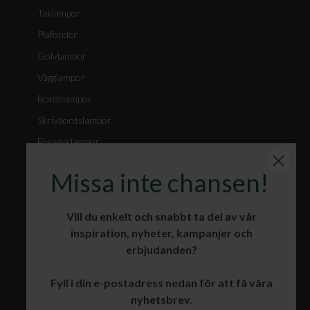
Taklampor
Plafonder
Golvlampor
Vägglampor
Bordslampor
Skrivbordslampor
Fönsterlampor
Spotlights
Missa inte chansen!
Badrumslampor
Julbelysning
Vill du enkelt och snabbt ta del av vår
inspiration, nyheter, kampanjer och
erbjudanden?
KUNDSERVICE
Fyll i din e-postadress nedan för att få våra
Öppet köp och retur
nyhetsbrev.
Leverans