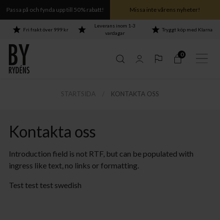
Passa på och fynda upp till 50% rabatt!
Missa inte vårens nyheter!
Leverans inom 1-3
Fri frakt över 999 kr
Tryggt köp med Klarna
vardagar
0
STARTSIDA
KONTAKTA OSS
hela Puls-serien ›
hela Puls-serien ›
hela Puls-serien ›
hela Puls-serien ›
Kontakta oss
Introduction field is not RTF, but can be populated with
ingress like text, no links or formatting.
Test test test swedish