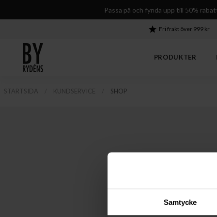
Passa på och fynda upp till 50% rabat
Fri frakt över 999 kr
PRODUKTER
Rum
Inför & efter köp
By Rydéns
Säsong
Vanliga frågor
Karriär
STARTSIDA
KUNDSERVICE
SHOP
Sovrumsbelysning
Öppet köp och retur
Om oss
Släpp in naturen
Om LED
Söker du nya utmaningar
Utomhusbelysning
Leverans
Våra kontor
Om dimmers
Hallbelysning
Garanti och reklamation
Showroom och öppettider
Om ljus
Vardagsrumsbelysning
Köpvillkor
Contract
Om socklar och symboler
Köksbelysning
Kampanjvillkor
Light Factory
Om lampkontakter
Matsalsbelysning
Produktbilder
Om montering
Kampanjer ›
Nyheter ›
Arbetsrumsbelysning
Om reservdelar
Bordslampor till varje rum
Hur mycket el drar en lam
Belysning
Tillbehör & reservdelar
Barnrumsbelysning
Samtycke
Taklampor
Reservdelar