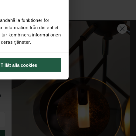
andahålla funktioner för
n information från din enhet
 tur kombinera informationen
KUNDSERVICE
deras tjänster.
Öppet köp och retur
Leverans
Tillåt alla cookies
Garanti och reklamation
Köpvillkor
Trygg e-handel och integritet
a