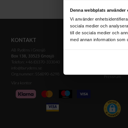
Plafonder
Ljuskällor
Golvlampor
Lampskärmar
Denna webbplats använder 
Vägglampor
Lampproppar
Vi använder enhetsidentifierar
Bordslampor
sociala medier och analysera 
Skrivbordslampor
till de sociala medier och a
Fönsterlampor
KONTAKT
FÖRETAG
med annan information som du 
Spotlights
Badrumslampor
AB Rydéns i Gnosjö
Bli återförsälj
Box 138, 33523 Gnosjö
Om oss
Telefon: +46 (0)370-333040
Hållbarhet
info@byrydens.se
Org.nummer: 556090-6298
Pressrum
Våra kontor