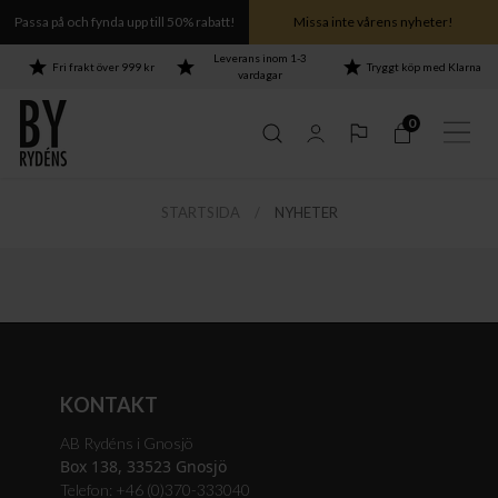
Passa på och fynda upp till 50% rabatt!
Missa inte vårens nyheter!
Leverans inom 1-3
Fri frakt över 999 kr
Tryggt köp med Klarna
vardagar
0
STARTSIDA
NYHETER
hela Puls-serien ›
hela Puls-serien ›
hela Puls-serien ›
hela Puls-serien ›
KONTAKT
AB Rydéns i Gnosjö
Box 138, 33523 Gnosjö
Telefon: +46 (0)370-333040