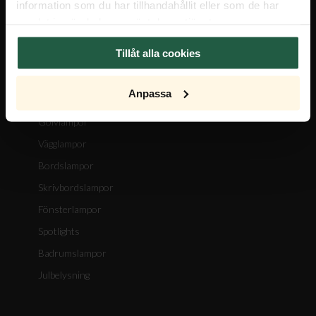
information som du har tillhandahållit eller som de har
samlat in när du har använt deras tjänster.
PRODUKTKATEGORIER
Tillåt alla cookies
Taklampor
Anpassa
Plafonder
Golvlampor
Vägglampor
Bordslampor
Skrivbordslampor
Fönsterlampor
Spotlights
Badrumslampor
Julbelysning