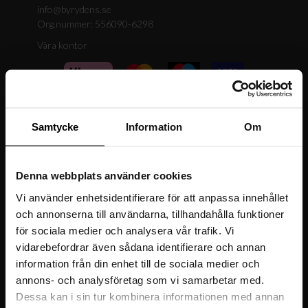
info@byrydens.se
Org.nummer: 556090-6298
Våra kontor
Samtycke
Information
Om
FÖRETAGSINFORMATION
Bli återförsäljare
Denna webbplats använder cookies
Om oss
Vi använder enhetsidentifierare för att anpassa innehållet
Hållbarhet
och annonserna till användarna, tillhandahålla funktioner
för sociala medier och analysera vår trafik. Vi
Pressrum
vidarebefordrar även sådana identifierare och annan
information från din enhet till de sociala medier och
annons- och analysföretag som vi samarbetar med.
Dessa kan i sin tur kombinera informationen med annan