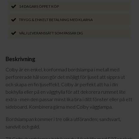
14 DAGARS ÖPPET KÖP
TRYGG & ENKELT BETALNING MED KLARNA
VÄLJ LEVERANSSÄTT SOM PASSAR DIG
Beskrivning
Colby är en enkel, konformad bordslampa i metall med
perforerade hål som gör det möjligt för ljuset att sippra ut
och skapa en fin ljuseffekt. Colby är perfekt att ha i din
bokhylla eller på en vägghylla för att dekorera rummet lite
extra - men den passar minst lika bra i ditt fönster eller på ett
sideboard. Kombinera gärna med Colby vägglampa.
Bordslampan kommer i tre olika utföranden; sandsvart,
sandvit och guld.
Till Colby bordslampa behöver du 1 ljuskälla med E27 sockel;