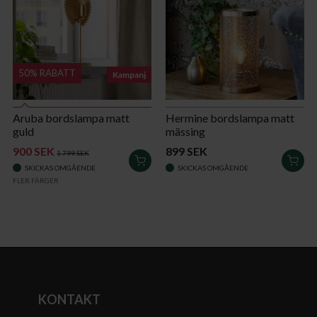
50% RABATT
Kampanj
Aruba bordslampa matt
Hermine bordslampa matt
guld
mässing
900 SEK
899 SEK
1 799 SEK
LÄGG
LÄG
SKICKAS OMGÅENDE
SKICKAS OMGÅENDE
I
I
FLER FÄRGER
VARUKORGEN
VAR
KONTAKT