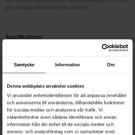
glöm inte lägga till ljuskällan i din varukorg.
Specifikationer
Egenskaper
Samtycke
Information
Om
Mått
Kabel
Denna webbplats använder cookies
Vi använder enhetsidentifierare för att anpassa innehållet
Transformator
och annonserna till användarna, tillhandahålla funktioner
för sociala medier och analysera vår trafik. Vi
Dimmer
vidarebefordrar även sådana identifierare och annan
information från din enhet till de sociala medier och
Ljuskälla
annons- och analysföretag som vi samarbetar med.