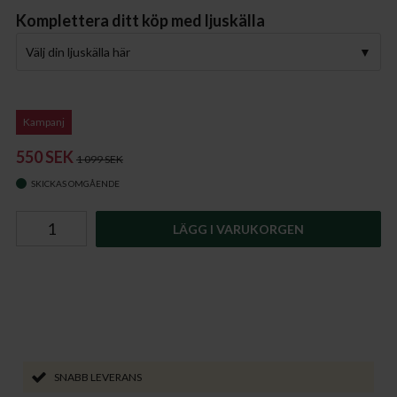
Komplettera ditt köp med ljuskälla
Välj din ljuskälla här
Kampanj
550 SEK
1 099 SEK
SKICKAS OMGÅENDE
LÄGG I VARUKORGEN
SNABB LEVERANS