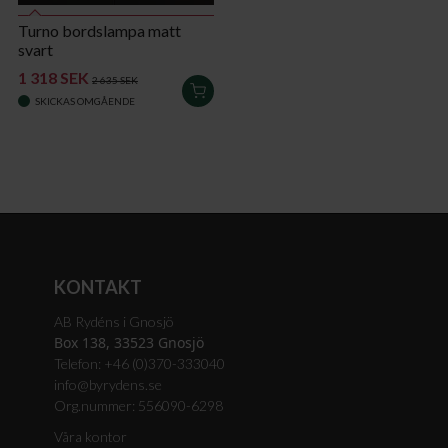
Turno bordslampa matt
svart
1 318 SEK
2 635 SEK
LÄGG
SKICKAS OMGÅENDE
I
VARUKORGEN
KONTAKT
AB Rydéns i Gnosjö
Box 138, 33523 Gnosjö
Telefon: +46 (0)370-333040
info@byrydens.se
Org.nummer: 556090-6298
Våra kontor