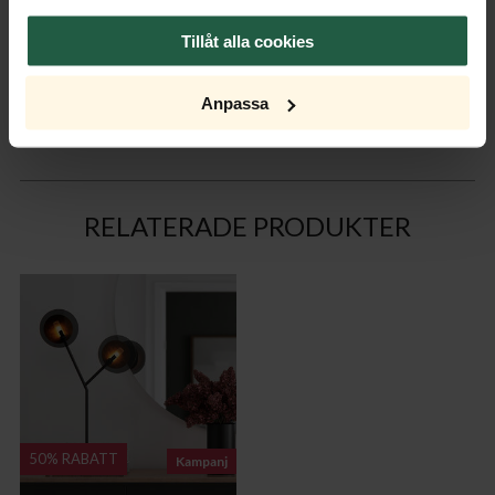
Ytterkartong
Tillåt alla cookies
Anpassa
RELATERADE PRODUKTER
50% RABATT
Kampanj