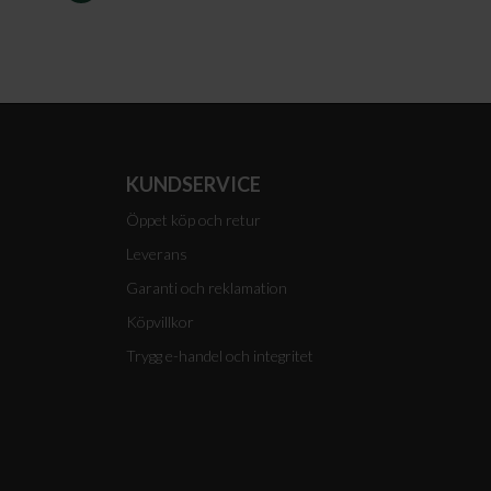
I
VARUKORGEN
KUNDSERVICE
Öppet köp och retur
Leverans
Garanti och reklamation
Köpvillkor
Trygg e-handel och integritet