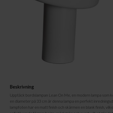
Plafonder
Ljuskällor
Golvlampor
Lampskärmar
Vägglampor
Lampproppar
Bordslampor
Skrivbordslampor
Fönsterlampor
Spotlights
Badrumslampor
Beskrivning
Upptäck bordslampan Lean On Me, en modern lampa som komb
en diameter på 33 cm är denna lampa en perfekt inredningsdeta
lampfoten har en matt finish och skärmen en blank finish, vilk