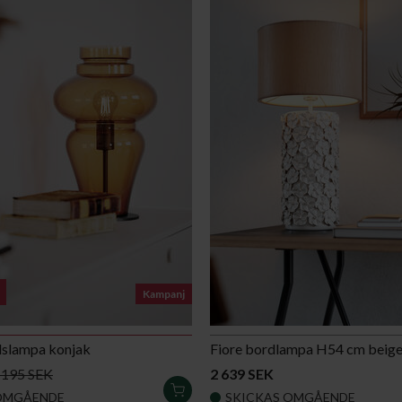
Kampanj
dslampa konjak
Fiore bordlampa H54 cm beig
 195 SEK
2 639 SEK
LÄGG
OMGÅENDE
SKICKAS OMGÅENDE