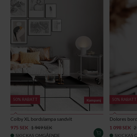
50% RABATT
50% RABATT
Kampanj
Colby XL bordslampa sandvit
Dolores bor
975 SEK
1 949 SEK
1 098 SEK
2
LÄGG
SKICKAS OMGÅENDE
SKICKAS 