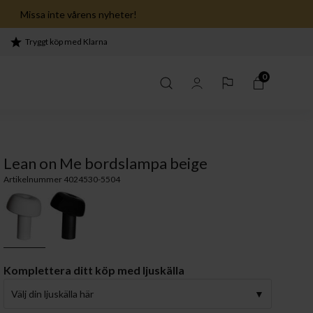
Missa inte vårens nyheter!
Tryggt köp med Klarna
0
Lean on Me bordslampa beige
Artikelnummer 4024530-5504
Komplettera ditt köp med ljuskälla
Välj din ljuskälla här
 sovrum ›
serien ›
Lekfullhet i köket ›