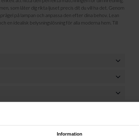
t enkelt att hitta den perfekta matchningen för din inredning.
, som låter dig rikta ljuset precis dit du vill ha det. Genom
a prägel på lampan och anpassa den efter dina behov. Lean
 en idealisk belysningslösning för alla moderna hem. Till
Information