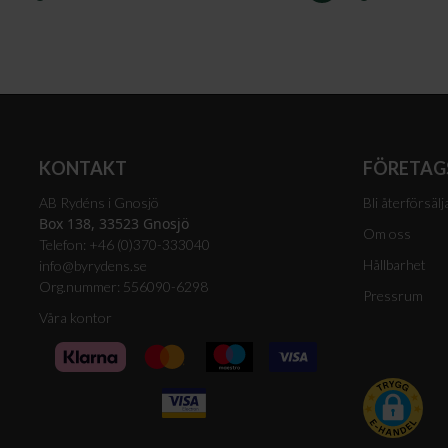
I
VARUKORGEN
KONTAKT
FÖRETAG
AB Rydéns i Gnosjö
Bli återförsälj
Box 138, 33523 Gnosjö
Om oss
Telefon: +46 (0)370-333040
Hållbarhet
info@byrydens.se
Org.nummer: 556090-6298
Pressrum
Våra kontor