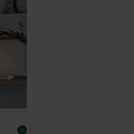
e
LÄGG