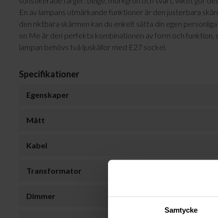
sofistikerade färger: beige, mörkgrön och svart, vilket gör de
En av lampans utmärkande funktioner är den justerbara skärmen
den riktbara skärmen kan du enkelt sätta din egen personlig
on Me är den perfekta kombinationen av form och funktion, och
lampan behövs två ljuskällor med E27 sockel.
Specifikationer
Egenskaper
Mått
Kabel
Transformator
Dimmer
Samtycke