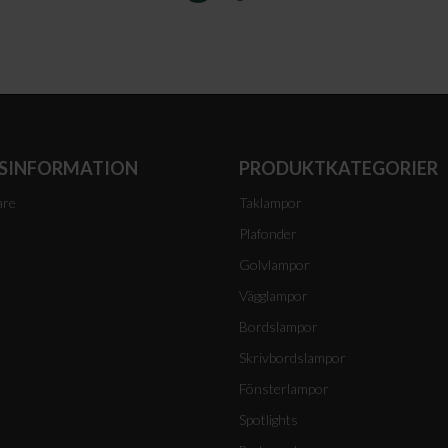
I
VARUKORGEN
SINFORMATION
PRODUKTKATEGORIER
are
Taklampor
Plafonder
Golvlampor
Vägglampor
Bordslampor
Skrivbordslampor
Fönsterlampor
Spotlights